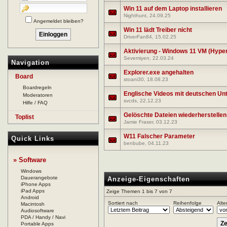
Win 11 auf dem Laptop installieren
Nighthunt
, 24.09.25
Angemeldet bleiben?
Win 11 lädt Treiber nicht
DriverFan84
, 15.02.25
Aktivierung - Windows 11 VM (Hyper
Sevemiyen
, 22.03.24
Navigation
Explorer.exe angehalten
Board
stoani30
, 18.08.23
Boardregeln
Englische Videos mit deutschen Unt
Moderatoren
svcds
, 22.12.23
Hilfe / FAQ
Gelöschte Dateien wiederherstellen
Toplist
Jamie Fraser
, 03.12.23
W11 Falscher Parameter
Quick Links
benbube
, 04.11.23
» Software
Windows
Dauerangebote
Anzeige-Eigenschaften
iPhone Apps
iPad Apps
Zeige Themen 1 bis 7 von 7
Android
Sortiert nach
Reihenfolge
Alte
Macintosh
Audiosoftware
PDA / Handy / Navi
Portable Apps