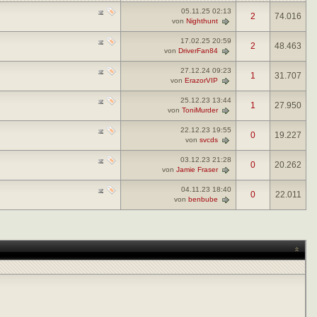
05.11.25
02:13
2
74.016
von
Nighthunt
17.02.25
20:59
2
48.463
von
DriverFan84
27.12.24
09:23
1
31.707
von
ErazorVIP
25.12.23
13:44
1
27.950
von
ToniMurder
22.12.23
19:55
0
19.227
von
svcds
03.12.23
21:28
0
20.262
von
Jamie Fraser
04.11.23
18:40
0
22.011
von
benbube