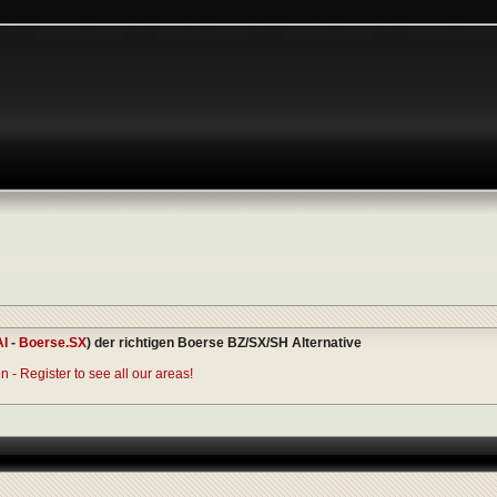
AI
-
Boerse.SX
) der richtigen Boerse BZ/SX/SH Alternative
 - Register to see all our areas!