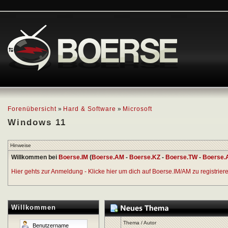
Forenübersicht
»
Hard & Software
»
Microsoft
Windows 11
Hinweise
Willkommen bei
Boerse.IM
(
Boerse.AM
-
Boerse.KZ
-
Boerse.TW
-
Boerse.
Hier gehts zur Anmeldung - Klicke hier um dich auf Boerse.IM/AM zu registrieren
Willkommen
Thema
/
Autor