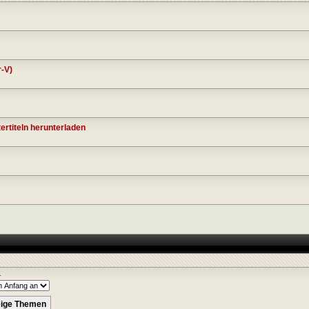
-V)
ertiteln herunterladen
r