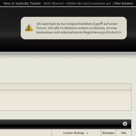
Vote @ myGully Toplist
- Mehr Boerse! > Melde dich jetzt kostenlos an! |
Hier klicken
Letzter Beitrag
Beiträge
Hits