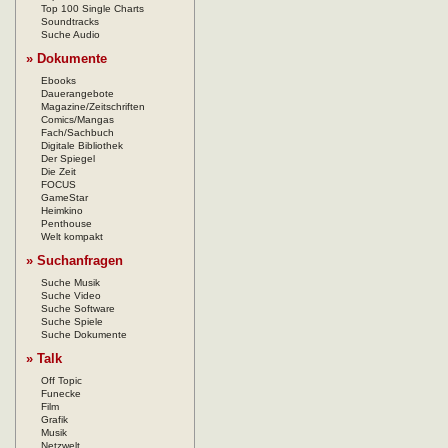
Top 100 Single Charts
Soundtracks
Suche Audio
» Dokumente
Ebooks
Dauerangebote
Magazine/Zeitschriften
Comics/Mangas
Fach/Sachbuch
Digitale Bibliothek
Der Spiegel
Die Zeit
FOCUS
GameStar
Heimkino
Penthouse
Welt kompakt
» Suchanfragen
Suche Musik
Suche Video
Suche Software
Suche Spiele
Suche Dokumente
» Talk
Off Topic
Funecke
Film
Grafik
Musik
Netzwelt