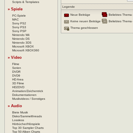
Scripts & Templates
Legende
» Spiele
Neue Beiträge
Beliebtes Thema 
PC-Spiele
MAC
Keine neuen Beiträge
Beliebtes Thema 
Sony PS2
Sony PS3
Thema geschlossen
Sony PSP
Nintendo Wii
Nintendo DS
Nintendo 3DS
Microsoft XBOX
Microsoft XBOX360
» Video
Filme
Serien
DVDR
DVD9
HD Area
3D Filme
HD2DVD
Animation/Zeichentrick
Dokumentationen
Musikvideos / Sonstiges
» Audio
Biete Musik
Disko/Sammelthreads
Lossless
Hörbücher/Hörspiele
Top 30 Sampler Charts
Top 50 Alben Charts