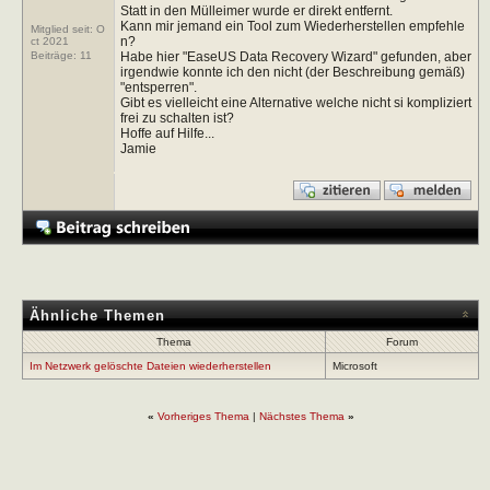
Statt in den Mülleimer wurde er direkt entfernt.
Kann mir jemand ein Tool zum Wiederherstellen empfehle
Mitglied seit: O
n?
ct 2021
Habe hier "EaseUS Data Recovery Wizard" gefunden, aber
Beiträge:
11
irgendwie konnte ich den nicht (der Beschreibung gemäß)
"entsperren".
Gibt es vielleicht eine Alternative welche nicht si kompliziert
frei zu schalten ist?
Hoffe auf Hilfe...
Jamie
Ähnliche Themen
Thema
Forum
Im Netzwerk gelöschte Dateien wiederherstellen
Microsoft
«
Vorheriges Thema
|
Nächstes Thema
»