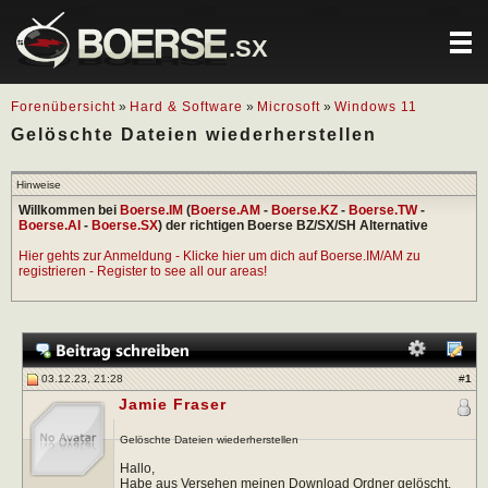
.SX
Forenübersicht
»
Hard & Software
»
Microsoft
»
Windows 11
Gelöschte Dateien wiederherstellen
Hinweise
Willkommen bei
Boerse.IM
(
Boerse.AM
-
Boerse.KZ
-
Boerse.TW
-
Boerse.AI
-
Boerse.SX
) der richtigen Boerse BZ/SX/SH Alternative
Hier gehts zur Anmeldung - Klicke hier um dich auf Boerse.IM/AM zu
registrieren - Register to see all our areas!
03.12.23, 21:28
#
1
Jamie Fraser
Gelöschte Dateien wiederherstellen
Hallo,
Habe aus Versehen meinen Download Ordner gelöscht.