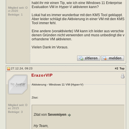
habt ihr mir einen Tip, wie ich eine Windows 11 Enterprise
Evaluation VM in Hyper-V aktivieren kann?
Mitglied seit: O
ct 2020
Lokal hat es immer wunderbar mit den KMS Tool geklappt.
Beiträge:
1
Aber leider schlägt die Aktivierung in einer VM mit den KMS
Tool immer fehl.
Eine andere (voraktivierte) VM kann ich leider aus verschie
denen Gründen nicht verwenden und muss unbedingt die v
orhandene VM aktivieren.
Vielen Dank im Voraus.
27.12.24, 09:23
#
2
Top
ErazorVIP
Aktivierung - Windows 11 VM (Hyper-V)
Zitat:
Mitglied seit: D
ec 2015
Beiträge:
3
Zitat von
Sevemiyen
Hy Team,