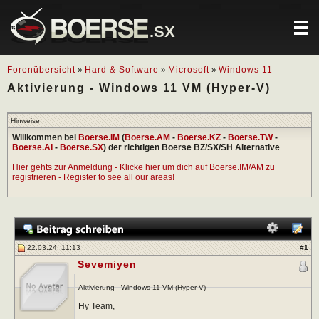
.SX
Forenübersicht
»
Hard & Software
»
Microsoft
»
Windows 11
Aktivierung - Windows 11 VM (Hyper-V)
Hinweise
Willkommen bei
Boerse.IM
(
Boerse.AM
-
Boerse.KZ
-
Boerse.TW
-
Boerse.AI
-
Boerse.SX
) der richtigen Boerse BZ/SX/SH Alternative
Hier gehts zur Anmeldung - Klicke hier um dich auf Boerse.IM/AM zu
registrieren - Register to see all our areas!
22.03.24, 11:13
#
1
Sevemiyen
Aktivierung - Windows 11 VM (Hyper-V)
Hy Team,