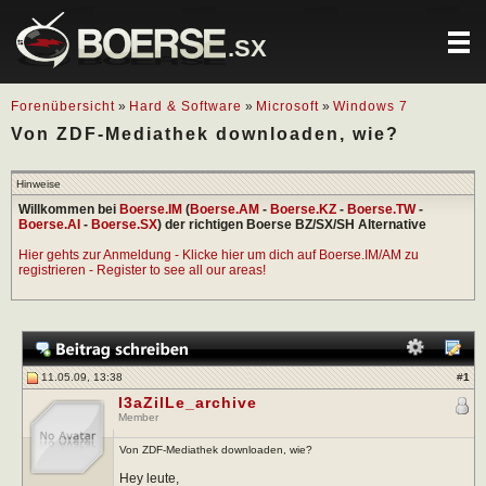
.SX
Forenübersicht
»
Hard & Software
»
Microsoft
»
Windows 7
Von ZDF-Mediathek downloaden, wie?
Hinweise
Willkommen bei
Boerse.IM
(
Boerse.AM
-
Boerse.KZ
-
Boerse.TW
-
Boerse.AI
-
Boerse.SX
) der richtigen Boerse BZ/SX/SH Alternative
Hier gehts zur Anmeldung - Klicke hier um dich auf Boerse.IM/AM zu
registrieren - Register to see all our areas!
11.05.09, 13:38
#
1
I3aZilLe_archive
Member
Von ZDF-Mediathek downloaden, wie?
Hey leute,