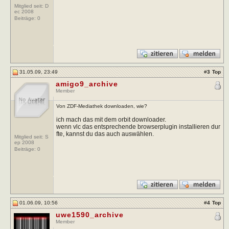
Mitglied seit: D
ec 2008
Beiträge:
0
31.05.09, 23:49
#
3
Top
amigo9_archive
Member
Von ZDF-Mediathek downloaden, wie?
ich mach das mit dem orbit downloader.
wenn vlc das entsprechende browserplugin installieren dur
fte, kannst du das auch auswählen.
Mitglied seit: S
ep 2008
Beiträge:
0
01.06.09, 10:56
#
4
Top
uwe1590_archive
Member