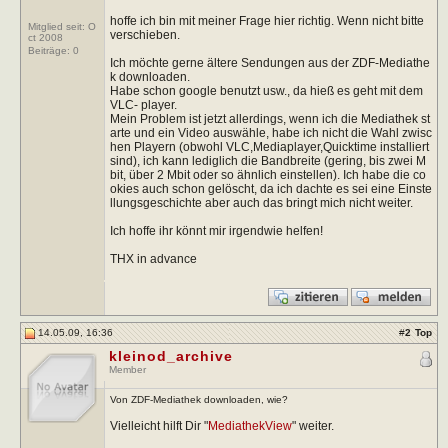
hoffe ich bin mit meiner Frage hier richtig. Wenn nicht bitte
Mitglied seit: O
verschieben.
ct 2008
Beiträge:
0
Ich möchte gerne ältere Sendungen aus der ZDF-Mediathe
k downloaden.
Habe schon google benutzt usw., da hieß es geht mit dem
VLC- player.
Mein Problem ist jetzt allerdings, wenn ich die Mediathek st
arte und ein Video auswähle, habe ich nicht die Wahl zwisc
hen Playern
(obwohl VLC,Mediaplayer,Quicktime installiert
sind), ich kann lediglich die Bandbreite (gering, bis zwei M
bit, über 2 Mbit oder so ähnlich einstellen). Ich habe die co
okies auch schon gelöscht, da ich dachte es sei eine Einste
llungsgeschichte aber auch das bringt mich nicht weiter.
Ich hoffe ihr könnt mir irgendwie helfen!
THX in advance
14.05.09, 16:36
#
2
Top
kleinod_archive
Member
Von ZDF-Mediathek downloaden, wie?
Vielleicht hilft Dir "
MediathekView
" weiter.