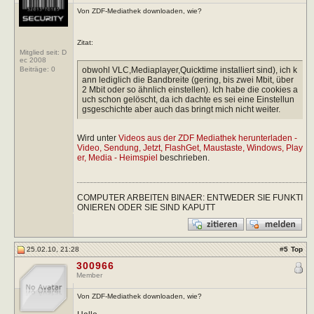
Von ZDF-Mediathek downloaden, wie?
Zitat:
Mitglied seit: D
ec 2008
obwohl VLC,Mediaplayer,Quicktime installiert sind), ich k
Beiträge:
0
ann lediglich die Bandbreite (gering, bis zwei Mbit, über
2 Mbit oder so ähnlich einstellen). Ich habe die cookies a
uch schon gelöscht, da ich dachte es sei eine Einstellun
gsgeschichte aber auch das bringt mich nicht weiter.
Wird unter
Videos aus der ZDF Mediathek herunterladen -
Video, Sendung, Jetzt, FlashGet, Maustaste, Windows, Play
er, Media - Heimspiel
beschrieben.
COMPUTER ARBEITEN BINAER: ENTWEDER SIE FUNKTI
ONIEREN ODER SIE SIND KAPUTT
25.02.10, 21:28
#
5
Top
300966
Member
Von ZDF-Mediathek downloaden, wie?