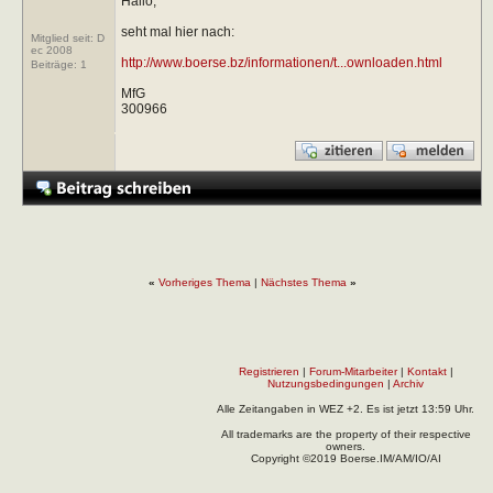
Hallo,
seht mal hier nach:
Mitglied seit: D
ec 2008
http://www.boerse.bz/informationen/t...ownloaden.html
Beiträge:
1
MfG
300966
«
Vorheriges Thema
|
Nächstes Thema
»
Registrieren
|
Forum-Mitarbeiter
|
Kontakt
|
Nutzungsbedingungen
|
Archiv
Alle Zeitangaben in WEZ +2. Es ist jetzt
13:59
Uhr.
All trademarks are the property of their respective
owners.
Copyright ©2019 Boerse.IM/AM/IO/AI