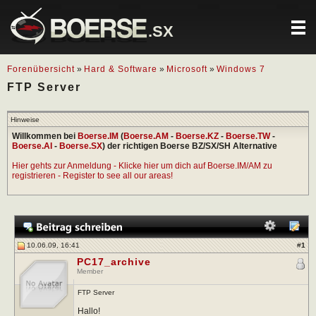
.SX
Forenübersicht
»
Hard & Software
»
Microsoft
»
Windows 7
FTP Server
Hinweise
Willkommen bei
Boerse.IM
(
Boerse.AM
-
Boerse.KZ
-
Boerse.TW
-
Boerse.AI
-
Boerse.SX
) der richtigen Boerse BZ/SX/SH Alternative
Hier gehts zur Anmeldung - Klicke hier um dich auf Boerse.IM/AM zu
registrieren - Register to see all our areas!
10.06.09, 16:41
#
1
PC17_archive
Member
FTP Server
Hallo!