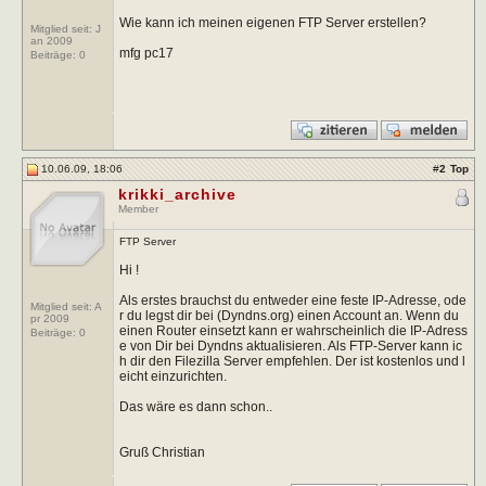
Wie kann ich meinen eigenen FTP Server erstellen?
Mitglied seit: J
an 2009
mfg pc17
Beiträge:
0
10.06.09, 18:06
#
2
Top
krikki_archive
Member
FTP Server
Hi !
Als erstes brauchst du entweder eine feste IP-Adresse, ode
Mitglied seit: A
r du legst dir bei (Dyndns.org) einen Account an. Wenn du
pr 2009
einen Router einsetzt kann er wahrscheinlich die IP-Adress
Beiträge:
0
e von Dir bei Dyndns aktualisieren. Als FTP-Server kann ic
h dir den Filezilla Server empfehlen. Der ist kostenlos und l
eicht einzurichten.
Das wäre es dann schon..
Gruß Christian