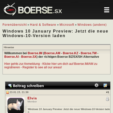
.SX
Forenübersicht
»
Hard & Software
»
Microsoft
»
Windows (andere)
Windows 10 January Preview: Jetzt die neue
Windows-10-Version laden
Hinweise
Willkommen bei
Boerse.IM
(
Boerse.AM
-
Boerse.KZ
-
Boerse.TW
-
Boerse.AI
-
Boerse.SX
) der richtigen Boerse BZ/SX/SH Alternative
Hier gehts zur Anmeldung - Klicke hier um dich auf Boerse.IM/AM zu
registrieren - Register to see all our areas!
23.01.15, 21:39
#
1
Elvis
Member
Windows 10 January Preview: Jetzt die neue Windows-10-Version lade
n