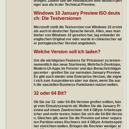
bringen. Zudem fällt die Akkulaufzeit teils deutlich geri
nger aus als in der Technical Preview.
Windows 10 January Preview ISO deuts
ch: Die Testversionen
Microsoft stellt die Testversion von Windows 10 erstm
als auch in deutscher Sprache bereit. Alles, was man
bisher von Windows 10 gesehen hat, lag entweder im
englischen Original vor oder wurde in chinesischer od
er portugiesischer Version angeboten.
Welche Version soll ich laden?
Um die wichtigsten Features für Privatuser zu testen -
namentlich das neue Startmenü, Mehrfach-Desktops,
Modern-UI-Apps im Fenster und das Benachrichtigun
gscenter - greifen Sie zur normalen January Preview.
Es gibt auch wieder eine Enterprise-Version, die eigne
t sich zum Ausprobieren aber nur dann, wenn Sie auc
h die speziellen Business-Funktionen nutzen wollen.
32 oder 64 Bit?
Ob Sie zur 32- oder 64-Bit-Version greifen sollten, hän
gt vom Einsatzszenario ab: Wollen Sie die January Pr
eview auf einem Zweitrechner mit 4 GByte Arbeitsspe
icher und mehr testen, holen Sie sich die 64-Bit-Versio
n. Gleiches gilt, wenn Sie die Preview auf einer separa
ten Partition eines Rechners mit 4 GByte Arbeitsspeic
her einrichten wollen. Bringen die Rechner weniger al