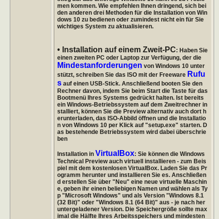
men kommen. Wie empfehlen Ihnen dringend, sich bei
den anderen drei Methoden für die Installation von Win
dows 10 zu bedienen oder zumindest nicht ein für Sie
wichtiges System zu aktualisieren.
• Installation auf einem Zweit-PC
: Haben Sie
einen zweiten PC oder Laptop zur Verfügung, der die
Mindestanforderungen
von Windows 10 unter
Rufu
stützt, schreiben Sie das ISO mit der Freeware
s
auf einen USB-Stick. Anschließend booten Sie den
Rechner davon, indem Sie beim Start die Taste für das
Bootmenü Ihres Systems gedrückt halten. Ist bereits
ein Windows-Betriebssystem auf dem Zweitrechner in
stalliert, können Sie die Preview alternativ auch dort h
erunterladen, das ISO-Abbild öffnen und die Installatio
n von Windows 10 per Klick auf "setup.exe" starten. D
as bestehende Betriebssystem wird dabei überschrie
ben
VirtualBox
Installation in
: Sie können die Windows
Technical Preview auch virtuell installieren - zum Beis
piel mit dem kostenlosen VirtualBox. Laden Sie das Pr
ogramm herunter und installieren Sie es. Anschließen
d erstellen Sie über "Neu" eine neue virtuelle Maschin
e, geben ihr einen beliebigen Namen und wählen als Ty
p "Microsoft Windows" und als Version "Windows 8.1
(32 Bit)" oder "Windows 8.1 (64 Bit)" aus - je nach her
untergeladener Version. Die Speichergröße sollte max
imal die Hälfte Ihres Arbeitsspeichers und mindesten