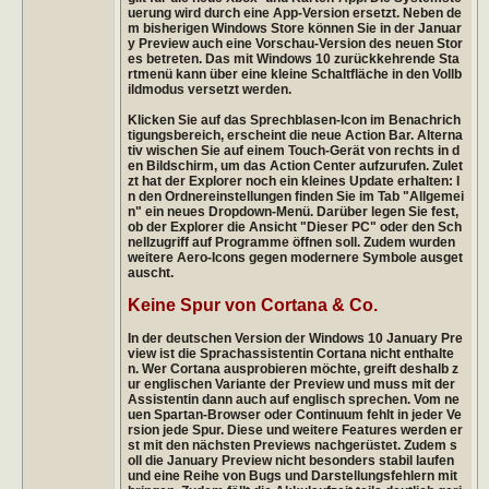
uerung wird durch eine App-Version ersetzt. Neben de
m bisherigen Windows Store können Sie in der Januar
y Preview auch eine Vorschau-Version des neuen Stor
es betreten. Das mit Windows 10 zurückkehrende Sta
rtmenü kann über eine kleine Schaltfläche in den Vollb
ildmodus versetzt werden.
Klicken Sie auf das Sprechblasen-Icon im Benachrich
tigungsbereich, erscheint die neue Action Bar. Alterna
tiv wischen Sie auf einem Touch-Gerät von rechts in d
en Bildschirm, um das Action Center aufzurufen. Zulet
zt hat der Explorer noch ein kleines Update erhalten: I
n den Ordnereinstellungen finden Sie im Tab "Allgemei
n" ein neues Dropdown-Menü. Darüber legen Sie fest,
ob der Explorer die Ansicht "Dieser PC" oder den Sch
nellzugriff auf Programme öffnen soll. Zudem wurden
weitere Aero-Icons gegen modernere Symbole ausget
auscht.
Keine Spur von Cortana & Co.
In der deutschen Version der Windows 10 January Pre
view ist die Sprachassistentin Cortana nicht enthalte
n. Wer Cortana ausprobieren möchte, greift deshalb z
ur englischen Variante der Preview und muss mit der
Assistentin dann auch auf englisch sprechen. Vom ne
uen Spartan-Browser oder Continuum fehlt in jeder Ve
rsion jede Spur. Diese und weitere Features werden er
st mit den nächsten Previews nachgerüstet. Zudem s
oll die January Preview nicht besonders stabil laufen
und eine Reihe von Bugs und Darstellungsfehlern mit