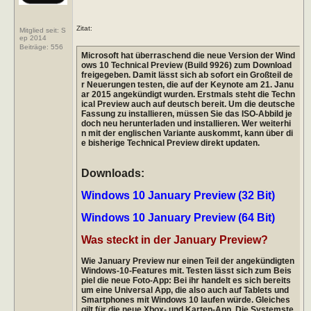
Zitat:
Mitglied seit: S
ep 2014
Beiträge:
556
Microsoft hat überraschend die neue Version der Wind
ows 10 Technical Preview (Build 9926) zum Download
freigegeben. Damit lässt sich ab sofort ein Großteil de
r Neuerungen testen, die auf der Keynote am 21. Janu
ar 2015 angekündigt wurden. Erstmals steht die Techn
ical Preview auch auf deutsch bereit. Um die deutsche
Fassung zu installieren, müssen Sie das ISO-Abbild je
doch neu herunterladen und installieren. Wer weiterhi
n mit der englischen Variante auskommt, kann über di
e bisherige Technical Preview direkt updaten.
Downloads:
Windows 10 January Preview (32 Bit)
Windows 10 January Preview (64 Bit)
Was steckt in der January Preview?
Wie January Preview nur einen Teil der angekündigten
Windows-10-Features mit. Testen lässt sich zum Beis
piel die neue Foto-App: Bei ihr handelt es sich bereits
um eine Universal App, die also auch auf Tablets und
Smartphones mit Windows 10 laufen würde. Gleiches
gilt für die neue Xbox- und Karten-App. Die Systemste