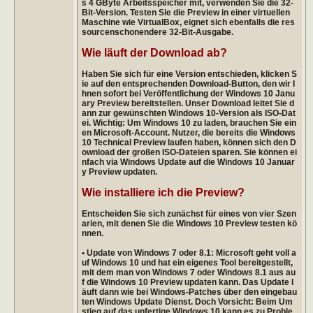
s 4 GByte Arbeitsspeicher mit, verwenden Sie die 32-
Bit-Version. Testen Sie die Preview in einer virtuellen
Maschine wie VirtualBox, eignet sich ebenfalls die res
sourcenschonendere 32-Bit-Ausgabe.
Wie läuft der Download ab?
Haben Sie sich für eine Version entschieden, klicken S
ie auf den entsprechenden Download-Button, den wir I
hnen sofort bei Veröffentlichung der Windows 10 Janu
ary Preview bereitstellen. Unser Download leitet Sie d
ann zur gewünschten Windows 10-Version als ISO-Dat
ei. Wichtig: Um Windows 10 zu laden, brauchen Sie ein
en Microsoft-Account. Nutzer, die bereits die Windows
10 Technical Preview laufen haben, können sich den D
ownload der großen ISO-Dateien sparen. Sie können ei
nfach via Windows Update auf die Windows 10 Januar
y Preview updaten.
Wie installiere ich die Preview?
Entscheiden Sie sich zunächst für eines von vier Szen
arien, mit denen Sie die Windows 10 Preview testen kö
nnen.
• Update von Windows 7 oder 8.1: Microsoft geht voll a
uf Windows 10 und hat ein eigenes Tool bereitgestellt,
mit dem man von Windows 7 oder Windows 8.1 aus au
f die Windows 10 Preview updaten kann. Das Update l
äuft dann wie bei Windows-Patches über den eingebau
ten Windows Update Dienst. Doch Vorsicht: Beim Um
stieg auf das unfertige Windows 10 kann es zu Proble