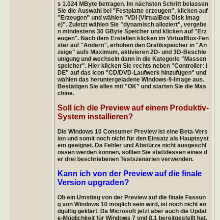
s 1.024 MByte betragen. Im nächsten Schritt belassen
Sie die Auswahl bei "Festplatte erzeugen", klicken auf
"Erzeugen" und wählen "VDI (VirtualBox Disk Imag
e)". Zuletzt wählen Sie "dynamisch alloziert", vergebe
n mindestens 30 GByte Speicher und klicken auf "Erz
eugen". Nach dem Erstellen klicken im VirtualBox-Fen
ster auf "Ändern", erhöhen den Grafikspeicher in "An
zeige" aufs Maximum, aktivieren 2D- und 3D-Beschle
unigung und wechseln dann in die Kategorie "Massen
speicher". Hier klicken Sie rechts neben "Controller: I
DE" auf das Icon "CD/DVD-Laufwerk hinzufügen" und
wählen das heruntergeladene Windows-9-Image aus.
Bestätigen Sie alles mit "OK" und starten Sie die Mas
chine.
Soll ich die Preview auf einem Produktiv-
System installieren?
Die Windows 10 Consumer Preview ist eine Beta-Vers
ion und somit noch nicht für den Einsatz als Hauptsyst
em geeignet. Da Fehler und Abstürze nicht ausgeschl
ossen werden können, sollten Sie stattdessen eines d
er drei beschriebenen Testszenarien verwenden.
Kann ich von der Preview auf die finale
Version upgraden?
Ob ein Umstieg von der Preview auf die finale Fassun
g von Windows 10 möglich sein wird, ist noch nicht en
dgültig geklärt. Da Microsoft jetzt aber auch die Updat
e-Möglichkeit für Windows 7 und 8.1 bereitgestellt hat,