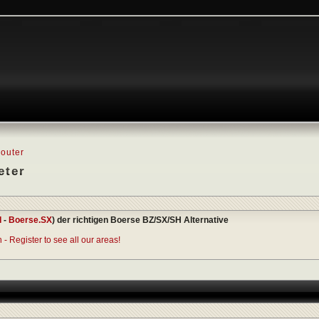
outer
eter
I
-
Boerse.SX
) der richtigen Boerse BZ/SX/SH Alternative
- Register to see all our areas!