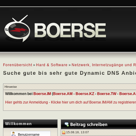
Forenübersicht
»
Hard & Software
»
Netzwerk, Internetzugänge und R
Suche gute bis sehr gute Dynamic DNS Anbi
Hinweise
Willkommen bei
Boerse.IM
(
Boerse.AM
-
Boerse.KZ
-
Boerse.TW
-
Boerse.A
Hier gehts zur Anmeldung - Klicke hier um dich auf Boerse.IM/AM zu registrieren 
Willkommen
15.08.16, 13:07