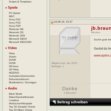
Scripts & Templates
» Spiele
PC-Spiele
MAC
Sony PS2
16.08.16, 15:47
Sony PS3
Sony PSP
jb.brau
Nintendo Wii
Nintendo DS
Member
Nintendo 3DS
Microsoft XBOX
Suche gute bi
Microsoft XBOX360
» Video
Guckst du hi
Filme
www.spdns.
Serien
DVDR
DVD9
Mitglied seit: Jan 2015
HD Area
Beiträge:
1
3D Filme
HD2DVD
Animation/Zeichentrick
Dokumentationen
Musikvideos / Sonstiges
Danke
» Audio
1 Benutzer
Biete Musik
Disko/Sammelthreads
Lossless
Hörbücher/Hörspiele
Top 30 Sampler Charts
Top 50 Alben Charts