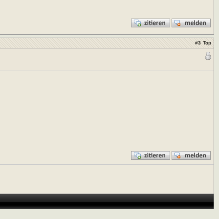
#
3
Top