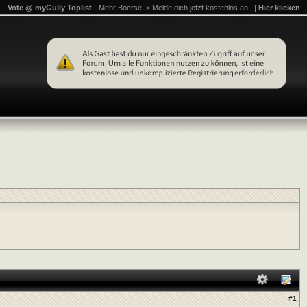
Vote @ myGully Toplist
- Mehr Boerse! > Melde dich jetzt kostenlos an! |
Hier klicken
#
1