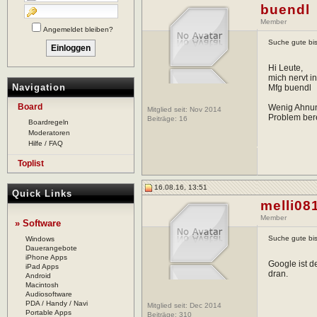
buendl
Member
Angemeldet bleiben?
Suche gute bi
Hi Leute,
mich nervt i
Navigation
Mfg buendl
Board
Wenig Ahnun
Mitglied seit: Nov 2014
Problem bere
Beiträge:
16
Boardregeln
Moderatoren
Hilfe / FAQ
Toplist
16.08.16, 13:51
Quick Links
melli08
Member
» Software
Suche gute bi
Windows
Dauerangebote
iPhone Apps
Google ist d
iPad Apps
dran.
Android
Macintosh
Audiosoftware
PDA / Handy / Navi
Mitglied seit: Dec 2014
Portable Apps
Beiträge:
310