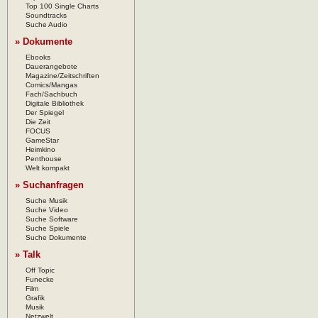
Top 100 Single Charts
Soundtracks
Suche Audio
» Dokumente
Ebooks
Dauerangebote
Magazine/Zeitschriften
Comics/Mangas
Fach/Sachbuch
Digitale Bibliothek
Der Spiegel
Die Zeit
FOCUS
GameStar
Heimkino
Penthouse
Welt kompakt
» Suchanfragen
Suche Musik
Suche Video
Suche Software
Suche Spiele
Suche Dokumente
» Talk
Off Topic
Funecke
Film
Grafik
Musik
Netzwelt