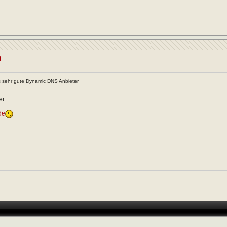
n
s sehr gute Dynamic DNS Anbieter
er:
de