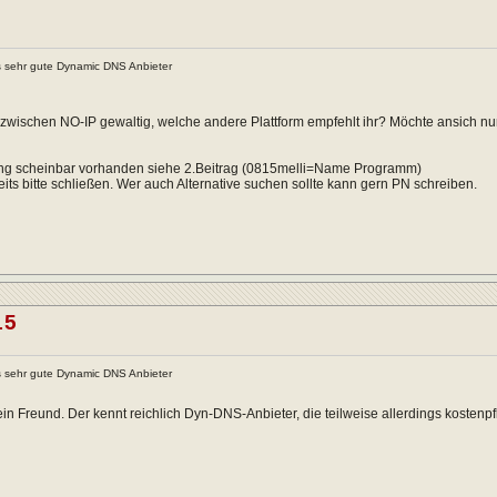
s sehr gute Dynamic DNS Anbieter
nzwischen NO-IP gewaltig, welche andere Plattform empfehlt ihr? Möchte ansich nur
g scheinbar vorhanden siehe 2.Beitrag (0815melli=Name Programm)
its bitte schließen. Wer auch Alternative suchen sollte kann gern PN schreiben.
15
s sehr gute Dynamic DNS Anbieter
ein Freund. Der kennt reichlich Dyn-DNS-Anbieter, die teilweise allerdings kosten