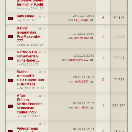
(Bonus-Content
für Film in Kodi)
Aracnorb
, 22.01.22
mkv Filme
26.01.22
19:34
6
59.115
von
EL_Chapo
olik
, 05.01.22
Kennt
jemand das
12.12.21
14:50
2
35.067
Prg Makemkv
von
ioanmolnar
???
tradebox
, 10.02.09
Netflix & Co.
13.11.21
22:39
Filme/Serien
1
36.981
von
hackerboy0412
runterladen...
LavDil
, 11.11.21
Suche
ActionVFX
05.11.21
19:48
0
29.576
EXR Bundle und
von
ev0x1337
HDRI Maps
ev0x1337
, 05.11.21
After
Effects -
01.06.21
12:57
Media Encoder -
1
234.462
von
coronafalle
schnellste
codierung ?
isa.bell
, 16.03.18
Videostream
01.06.21
12:54
1
31.287