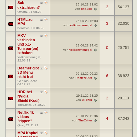
Sub
19.10.23
13:02
2
54.127
extrahieren?
von
one2six
Omata
, 04.08.23
HTML zu
25.06.23
15:03
3
32.030
MP4
von
vollkommenegal
hearttwo
, 06.06.23
MKV
verbinden
und 5.1-
22.06.23
14:42
0
20.751
Tonspur(en)
von
vollkommenegal
behalten
vollkommenegal
,
22.06.23
Beamer gibt
3D Menü
05.12.22
06:23
6
38.923
nicht frei
von
Roster1999
GenialeSache
,
04.12.22
HDR bei
29.11.22
23:25
Nvidia
2
29.113
von
0815ru
Shield (Kodi)
TheCritter
, 25.10.22
Netflix 4k
25.10.22
12:36
videos
4
87.243
von
TheCritter
"rippen"
Quei
, 21.11.21
MP4 Kapitel
09.06.22
18:32