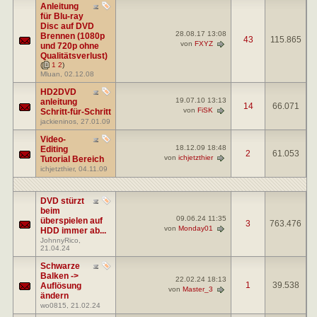
Anleitung
für Blu-ray
Disc auf DVD
28.08.17
13:08
Brennen (1080p
43
115.865
von
FXYZ
und 720p ohne
Qualitätsverlust)
(
1
2
)
Mluan
, 02.12.08
HD2DVD
19.07.10
13:13
anleitung
14
66.071
von
FiSK
Schritt-für-Schritt
jackieninos
, 27.01.09
Video-
18.12.09
18:48
Editing
2
61.053
von
ichjetzthier
Tutorial Bereich
ichjetzthier
, 04.11.09
DVD stürzt
beim
09.06.24
11:35
überspielen auf
3
763.476
von
Monday01
HDD immer ab...
JohnnyRico
,
21.04.24
Schwarze
Balken ->
22.02.24
18:13
1
39.538
Auflösung
von
Master_3
ändern
wo0815
, 21.02.24