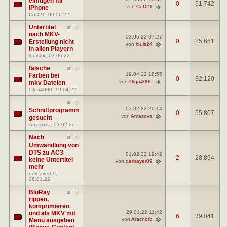
einfügen für
0
51.742
von
CoD21
iPhone
CoD21
, 09.06.22
Untertitel
nach MKV-
03.06.22
07:27
0
25.661
Erstellung nicht
von
louis24
in allen Playern
louis24
, 03.06.22
falsche
19.04.22
18:55
Farben bei
0
32.120
von
Olga4000
mkv Dateien
Olga4000
, 19.04.22
03.02.22
20:14
Schnittprogramm
0
55.807
von
Amasova
gesucht
Amasova
, 03.02.22
Nach
Umwandlung von
DTS zu AC3
01.02.22
19:42
2
28.894
keine Untertitel
von
derbayer09
mehr
derbayer09
,
06.01.22
BluRay
rippen,
komprimieren
29.01.22
11:42
und als MKV mit
6
39.041
von
Aracnorb
Menü ausgeben