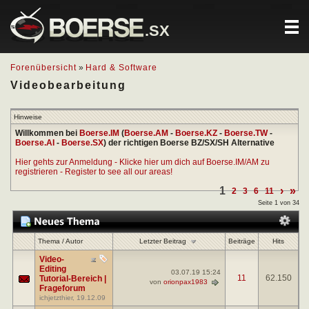
.SX
Forenübersicht
»
Hard & Software
Videobearbeitung
Hinweise
Willkommen bei
Boerse.IM
(
Boerse.AM
-
Boerse.KZ
-
Boerse.TW
-
Boerse.AI
-
Boerse.SX
) der richtigen Boerse BZ/SX/SH Alternative
Hier gehts zur Anmeldung - Klicke hier um dich auf Boerse.IM/AM zu
registrieren - Register to see all our areas!
1
›
»
2
3
6
11
Seite 1 von 34
Letzter Beitrag
Thema
/
Autor
Beiträge
Hits
Video-
Editing
03.07.19
15:24
11
62.150
Tutorial-Bereich |
von
orionpax1983
Frageforum
ichjetzthier
, 19.12.09