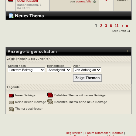
downloaden
von
coronafalle
bananenmann73
,
04.04.21
1
›
»
2
3
6
11
Seite 1 von 34
Anzeige-Eigenschaften
Zeige Themen 1 bis 20 von 677
Sortiert nach
Reihenfolge
Alter
Legende
Neue Beiträge
Beliebtes Thema mit neuen Beiträgen
Keine neuen Beiträge
Beliebtes Thema ohne neue Beiträge
Thema geschlossen
Registrieren
|
Forum-Mitarbeiter
|
Kontakt
|