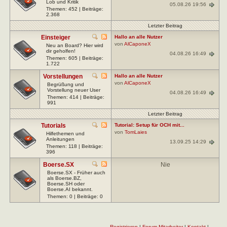
Lob und Kritik
05.08.26 19:56
Themen: 452 | Beiträge:
2.368
Letzter Beitrag
Einsteiger
Hallo an alle Nutzer
von
AlCaponeX
Neu an Board? Hier wird
dir geholfen!
04.08.26 16:49
Themen: 605 | Beiträge:
1.722
Vorstellungen
Hallo an alle Nutzer
von
AlCaponeX
Begrüßung und
Vorstellung neuer User
04.08.26 16:49
Themen: 414 | Beiträge:
991
Letzter Beitrag
Tutorials
Tutorial: Setup für OCH mit...
von
TomLaies
Hilfethemen und
Anleitungen
13.09.25 14:29
Themen: 118 | Beiträge:
396
Boerse.SX
Nie
Boerse.SX - Früher auch
als Boerse.BZ,
Boerse.SH oder
Boerse.AI bekannt.
Themen: 0 | Beiträge: 0
Registrieren
|
Forum-Mitarbeiter
|
Kontakt
|