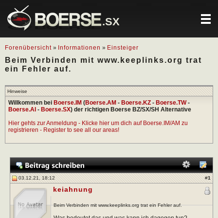
.SX
Forenübersicht
»
Informationen
»
Einsteiger
Beim Verbinden mit www.keeplinks.org trat
ein Fehler auf.
Hinweise
Willkommen bei
Boerse.IM
(
Boerse.AM
-
Boerse.KZ
-
Boerse.TW
-
Boerse.AI
-
Boerse.SX
) der richtigen Boerse BZ/SX/SH Alternative
Hier gehts zur Anmeldung - Klicke hier um dich auf Boerse.IM/AM zu
registrieren - Register to see all our areas!
03.12.21, 18:12
#
1
keiahnung
Beim Verbinden mit www.keeplinks.org trat ein Fehler auf.
Was bedeutet das und was kann ich dagegen tun?