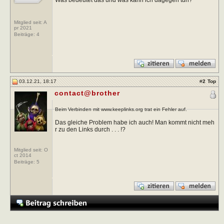
Mitglied seit: A
pr 2021
Beiträge:
4
03.12.21, 18:17
#
2
Top
contact@brother
Beim Verbinden mit www.keeplinks.org trat ein Fehler auf.
Das gleiche Problem habe ich auch! Man kommt nicht meh
r zu den Links durch . . . !?
Mitglied seit: O
ct 2014
Beiträge:
5