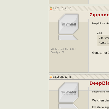
02.05.26, 11:25
Zippon
keeplinks funkt
Zitat:
Zitat v
Funzt ü
Mitglied seit: Mar 2021
Beiträge:
26
Genau, nur D
02.05.26, 12:46
DeepBl
keeplinks funkt
Welchen Link
Ich stelle e