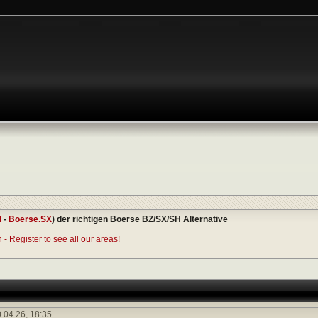
I
-
Boerse.SX
) der richtigen Boerse BZ/SX/SH Alternative
- Register to see all our areas!
.04.26,
18:35