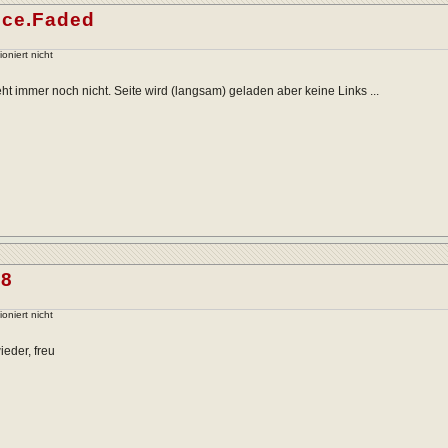
nce.Faded
ioniert nicht
ht immer noch nicht. Seite wird (langsam) geladen aber keine Links ...
68
ioniert nicht
ieder, freu