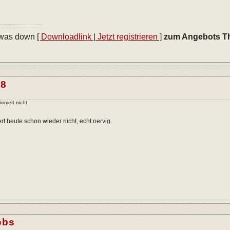
 was down
[
Downloadlink
|
Jetzt registrieren
]
zum Angebots T
68
ioniert nicht
ert heute schon wieder nicht, echt nervig.
obs