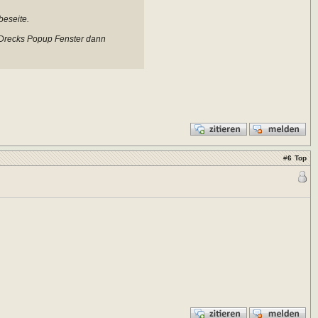
beseite.
n Drecks Popup Fenster dann
#
6
Top