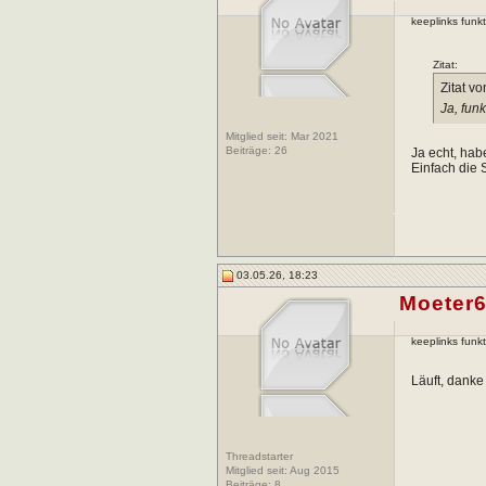
keeplinks funkt
Zitat:
Zitat v
Ja, funk
Mitglied seit: Mar 2021
Beiträge:
26
Ja echt, ha
Einfach die 
03.05.26, 18:23
Moeter
keeplinks funkt
Läuft, danke
Threadstarter
Mitglied seit: Aug 2015
Beiträge:
8