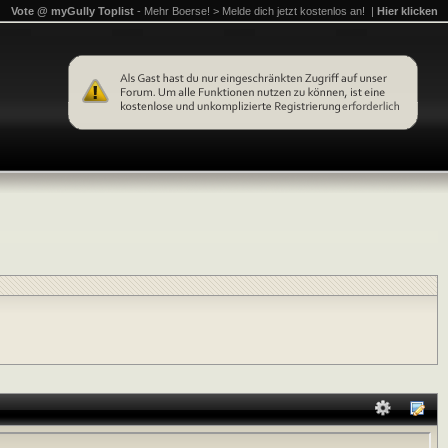
Vote @ myGully Toplist
- Mehr Boerse! > Melde dich jetzt kostenlos an! |
Hier klicken