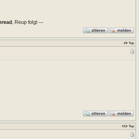
hread
, Reup folgt ---
#
9
Top
#
10
Top