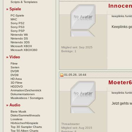
Scripts & Templates
Innoce
» Spiele
PC-Spiele
keeplinks funkt
MAC
Sony PS2
Keeplinks ge
Sony PS3
Sony PSP
Nintendo Wii
Nintendo DS
Nintendo 3DS
Microsoft XBOX
Mitglied seit: Sep 2025
Microsoft XBOX360
Beiträge:
1
» Video
Filme
Serien
DVDR
01.05.26, 16:44
DVD9
HD Area
Moeter
3D Filme
HD2DVD
Animation/Zeichentrick
keeplinks funkt
Dokumentationen
Musikvideos / Sonstiges
Jetzt gehts w
» Audio
Biete Musik
Disko/Sammelthreads
Lossless
Hörbücher/Hörspiele
Threadstarter
Top 30 Sampler Charts
Mitglied seit: Aug 2015
Top 50 Alben Charts
Beiträge:
8