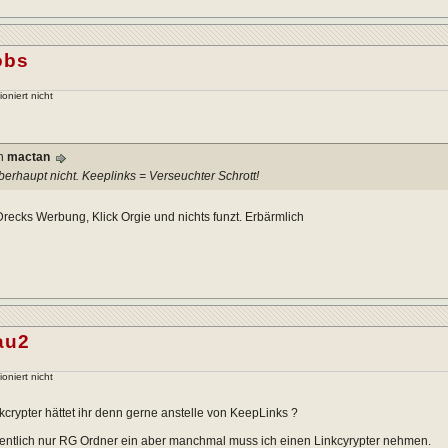
obs
ioniert nicht
on
mactan
berhaupt nicht. Keeplinks = Verseuchter Schrott!
recks Werbung, Klick Orgie und nichts funzt. Erbärmlich
au2
ioniert nicht
crypter hättet ihr denn gerne anstelle von KeepLinks ?
igentlich nur RG Ordner ein aber manchmal muss ich einen Linkcyrypter nehmen.