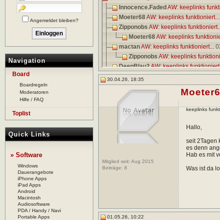
Innocence.Faded
AW: keeplinks funkti
Moeter68
AW: keeplinks funktioniert...
Angemeldet bleiben?
Zipponobs
AW: keeplinks funktioniert..
Moeter68
AW: keeplinks funktionier
mactan
AW: keeplinks funktioniert...
0
Zipponobs
AW: keeplinks funktionie
Navigation
DeepBlau2
AW: keeplinks funktioniert.
Board
Moeter68
AW: keeplinks funktioniert...
30.04.26, 18:35
Boardregeln
Zipponobs
AW: keeplinks funktionie
Moeter
Moderatoren
Moeter68
AW: keeplinks funktioniert...
Hilfe / FAQ
hothhome
AW: keeplinks funktioniert..
keeplinks funkt
Toplist
Zipponobs
AW: keeplinks funktionie
SysComp
AW: keeplinks funktioniert..
Hallo,
Quick Links
Zipponobs
AW: keeplinks funktionie
seit 2Tagen 
Zipponobs
AW: keeplinks funktioniert..
es denn ang
» Software
Hab es mit v
Kayalan
AW: keeplinks funktioniert...
0
Mitglied seit: Aug 2015
Matrixxneo
AW: keeplinks funktioniert.
Windows
Beiträge:
8
Was ist da l
Dauerangebote
Bleed
AW: keeplinks funktioniert...
21.
iPhone Apps
iPad Apps
Android
Macintosh
Audiosoftware
PDA / Handy / Navi
Portable Apps
01.05.26, 10:22