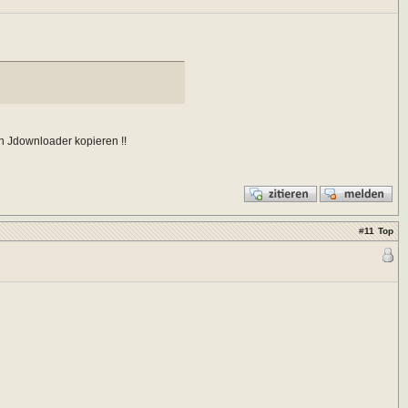
en Jdownloader kopieren !!
#
11
Top