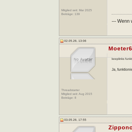
Mitglied seit: Mar 2025
Beiträge:
139
--- Wenn
02.05.26, 13:06
Moeter
keeplinks funkt
Ja, funktioni
Threadstarter
Mitglied seit: Aug 2015
Beiträge:
8
03.05.26, 17:55
Zippon