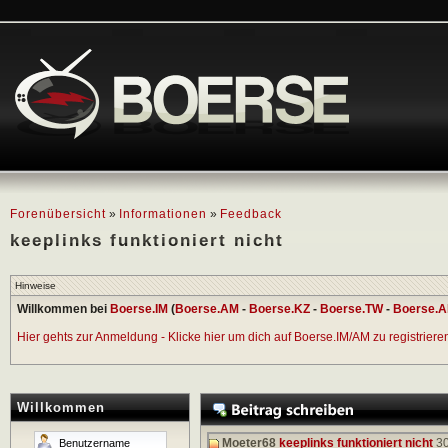
Forenübersicht
»
Informationen
»
Feedback
keeplinks funktioniert nicht
Hinweise
Willkommen bei
Boerse.IM
(
Boerse.AM
-
Boerse.KZ
-
Boerse.TW
-
Boerse.A
Hier gehts zur Anmeldung - Klicke hier um dich auf Boerse.IM/AM zu registrieren 
Willkommen
Moeter68
keeplinks funktioniert nicht
30