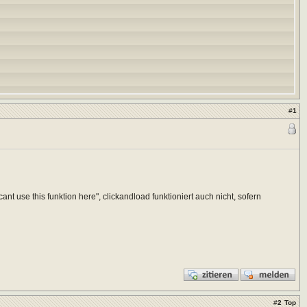
#
1
t use this funktion here", clickandload funktioniert auch nicht, sofern
#
2
Top