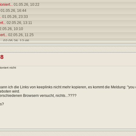
oniert...
01.05.26,
10:22
01.05.26,
16:44
.
01.05.26,
23:33
t...
02.05.26,
13:11
2.05.26,
10:10
rt...
02.05.26,
11:25
..
02.05.26,
12:46
02.05.26,
13:06
rt...
03.05.26,
17:55
68
03.05.26,
18:23
.
13.05.26,
07:17
ioniert nicht
rt...
08.06.26,
19:22
.
13.05.26,
18:17
rt...
08.06.26,
19:23
kann ich die Links von keeplinks nicht mehr kopieren, es kommt die Meldung: "you can
.
08.06.26,
19:09
eboten wird.
erschiedenen Browsern versucht, nichts...????
8.06.26,
19:37
..
09.06.26,
10:20
os?
06.26,
15:13