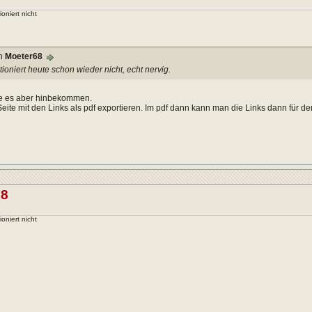
ioniert nicht
on
Moeter68
tioniert heute schon wieder nicht, echt nervig.
be es aber hinbekommen.
Seite mit den Links als pdf exportieren. Im pdf dann kann man die Links dann für d
68
ioniert nicht