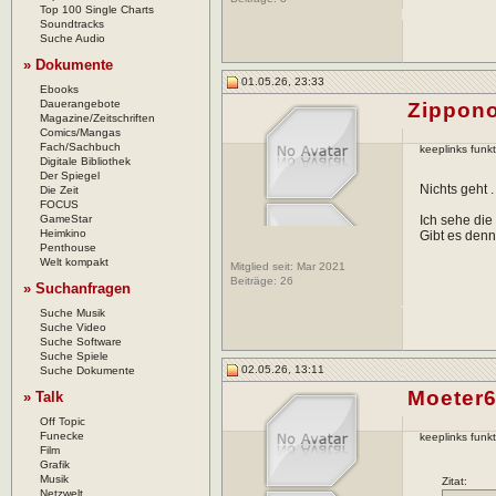
Top 100 Single Charts
Soundtracks
Suche Audio
» Dokumente
01.05.26, 23:33
Ebooks
Dauerangebote
Zippon
Magazine/Zeitschriften
Comics/Mangas
Fach/Sachbuch
keeplinks funkt
Digitale Bibliothek
Der Spiegel
Nichts geht 
Die Zeit
FOCUS
GameStar
Ich sehe die
Heimkino
Gibt es den
Penthouse
Welt kompakt
Mitglied seit: Mar 2021
Beiträge:
26
» Suchanfragen
Suche Musik
Suche Video
Suche Software
Suche Spiele
02.05.26, 13:11
Suche Dokumente
Moeter
» Talk
Off Topic
Funecke
keeplinks funkt
Film
Grafik
Musik
Zitat:
Netzwelt