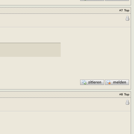
#
7
Top
#
8
Top