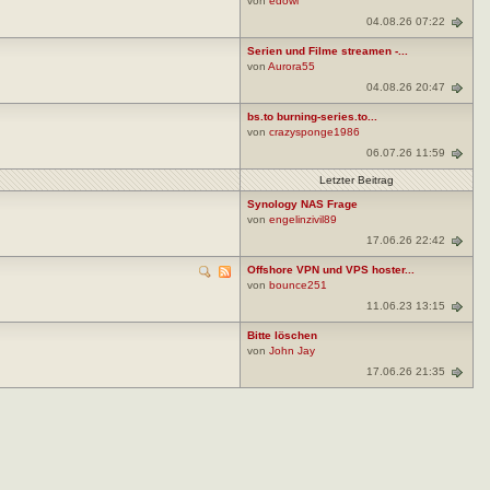
von
edowl
04.08.26 07:22
Serien und Filme streamen -...
von
Aurora55
04.08.26 20:47
bs.to burning-series.to...
von
crazysponge1986
06.07.26 11:59
Letzter Beitrag
Synology NAS Frage
von
engelinzivil89
17.06.26 22:42
Offshore VPN und VPS hoster...
von
bounce251
11.06.23 13:15
Bitte löschen
von
John Jay
17.06.26 21:35