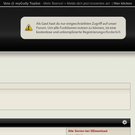
Vote @ myGully Toplist
- Mehr Boerse! > Melde dich jetzt kostenlos an! |
Hier klicken
Alte Serien bei DDownload