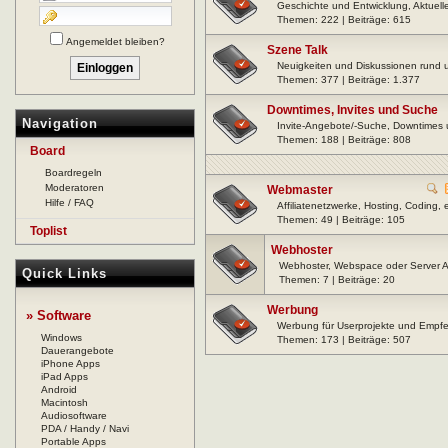
Geschichte und Entwicklung, Aktuell
Themen: 222 | Beiträge: 615
Angemeldet bleiben?
Szene Talk
Neuigkeiten und Diskussionen rund
Themen: 377 | Beiträge: 1.377
Downtimes, Invites und Suche
Navigation
Invite-Angebote/-Suche, Downtimes
Themen: 188 | Beiträge: 808
Board
Boardregeln
Moderatoren
Webmaster
Hilfe / FAQ
Affiliatenetzwerke, Hosting, Coding, 
Themen: 49 | Beiträge: 105
Toplist
Webhoster
Webhoster, Webspace oder Server A
Quick Links
Themen: 7 | Beiträge: 20
Werbung
» Software
Werbung für Userprojekte und Empf
Windows
Themen: 173 | Beiträge: 507
Dauerangebote
iPhone Apps
iPad Apps
Android
Macintosh
Audiosoftware
PDA / Handy / Navi
Portable Apps