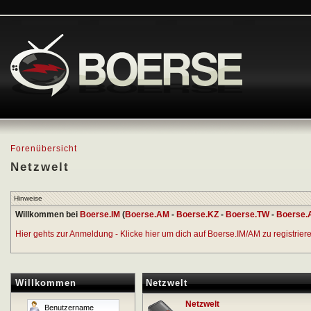
Forenübersicht
Netzwelt
Hinweise
Willkommen bei
Boerse.IM
(
Boerse.AM
-
Boerse.KZ
-
Boerse.TW
-
Boerse.
Hier gehts zur Anmeldung - Klicke hier um dich auf Boerse.IM/AM zu registrieren
Willkommen
Netzwelt
Netzwelt