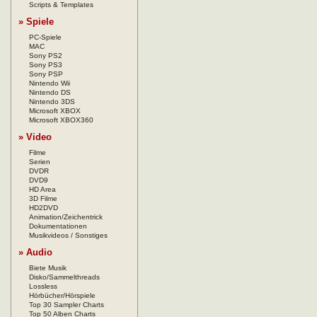
Scripts & Templates
» Spiele
PC-Spiele
MAC
Sony PS2
Sony PS3
Sony PSP
Nintendo Wii
Nintendo DS
Nintendo 3DS
Microsoft XBOX
Microsoft XBOX360
» Video
Filme
Serien
DVDR
DVD9
HD Area
3D Filme
HD2DVD
Animation/Zeichentrick
Dokumentationen
Musikvideos / Sonstiges
» Audio
Biete Musik
Disko/Sammelthreads
Lossless
Hörbücher/Hörspiele
Top 30 Sampler Charts
Top 50 Alben Charts