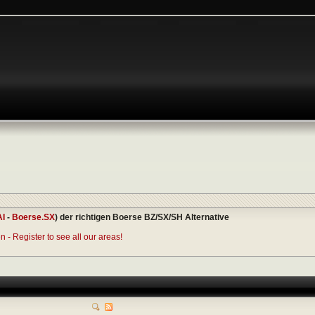
AI
-
Boerse.SX
) der richtigen Boerse BZ/SX/SH Alternative
 - Register to see all our areas!