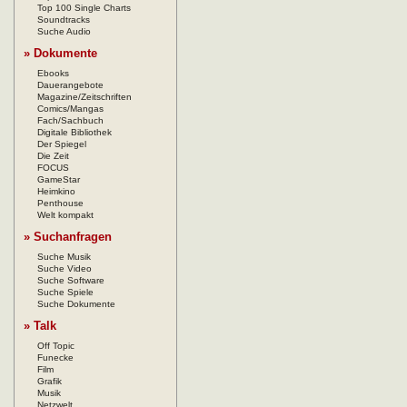
Top 100 Single Charts
Soundtracks
Suche Audio
» Dokumente
Ebooks
Dauerangebote
Magazine/Zeitschriften
Comics/Mangas
Fach/Sachbuch
Digitale Bibliothek
Der Spiegel
Die Zeit
FOCUS
GameStar
Heimkino
Penthouse
Welt kompakt
» Suchanfragen
Suche Musik
Suche Video
Suche Software
Suche Spiele
Suche Dokumente
» Talk
Off Topic
Funecke
Film
Grafik
Musik
Netzwelt