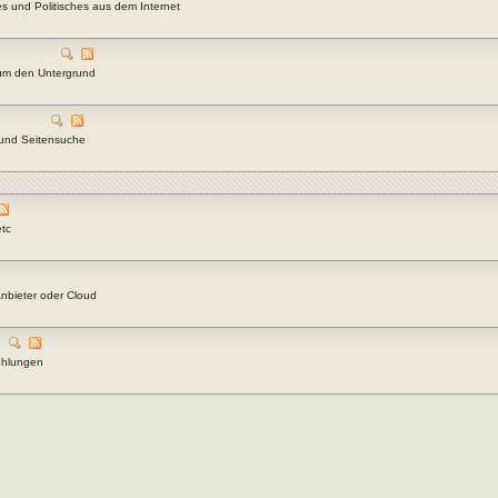
es und Politisches aus dem Internet
 um den Untergrund
 und Seitensuche
etc
nbieter oder Cloud
ehlungen