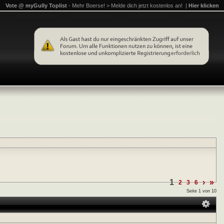
Vote @ myGully Toplist
- Mehr Boerse! > Melde dich jetzt kostenlos an! |
Hier klicken
1
›
»
2
3
6
Seite 1 von 10