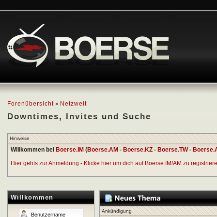
Forenübersicht
»
Netzwelt
Downtimes, Invites und Suche
Hinweise
Willkommen bei
Boerse.IM
(
Boerse.AM
-
Boerse.KZ
-
Boerse.TW
-
Boerse.
Hier gehts zur Anmeldung - Klicke hier um dich auf Boerse.IM/AM zu registrieren
Willkommen
Ankündigung