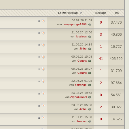
Letzter Beitrag
Beiträge
Hits
06.07.26
11:59
0
37.476
von
crazysponge1986
21.06.26
12:50
3
40.806
von
lossless
11.06.26
14:34
1
16.727
von
Jinbe
05.06.26
15:08
41
405.599
von
Centrix
05.06.26
15:07
1
31.709
von
Centrix
22.05.26
01:08
2
97.664
von
estrange
24.03.26
19:53
0
54.561
von
AlphaOrakel
23.02.26
05:38
2
30.027
von
Jinbe
11.01.26
15:08
0
14.525
von
Awaker