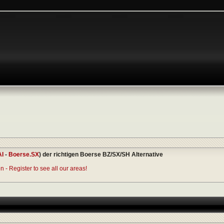
AI
-
Boerse.SX
) der richtigen Boerse BZ/SX/SH Alternative
 - Register to see all our areas!