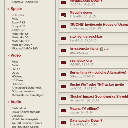
mygully.com Down?
Scripts & Templates
hb2003a
, 14.11.25
» Spiele
Mygully down
PC-Spiele
AnimeGirl
, 15.11.25
MAC
Sony PS2
[SUCHE] Invitecode House of Usen
Sony PS3
Agentdragon
, 21.04.25
Sony PSP
Nintendo Wii
s.to nicht erreichbar
Nintendo DS
8ack80n3
, 08.09.25
Nintendo 3DS
Microsoft XBOX
hs-scene.to invite
Microsoft XBOX360
(
1
2
)
luffy
, 19.08.19
» Video
szenebox org
Filme
M@GIC
, 13.07.25
Serien
DVDR
Serienfans (+mögliche Alternative)
DVD9
HD Area
DjRazcal
, 06.09.23
3D Filme
HD2DVD
Suche WoT oder TNTracker invite
Animation/Zeichentrick
tsolb2001
, 23.02.25
Dokumentationen
Musikvideos / Sonstiges
[Suche] Impact Soundworks Shred
lordabortion
, 01.12.24
» Audio
Biete Musik
Magna-TV offline?
Disko/Sammelthreads
bpxbpx
, 04.11.24
Lossless
Hörbücher/Hörspiele
Data-Load.in Down?
Top 30 Sampler Charts
Ersion888
, 30.10.24
Top 50 Alben Charts