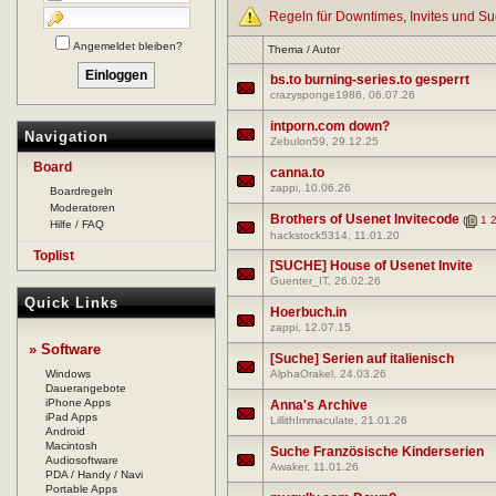
Regeln für Downtimes, Invites und S
Angemeldet bleiben?
Thema
/
Autor
bs.to burning-series.to gesperrt
crazysponge1986
, 06.07.26
intporn.com down?
Navigation
Zebulon59
, 29.12.25
Board
canna.to
zappi
, 10.06.26
Boardregeln
Moderatoren
Brothers of Usenet Invitecode
(
1
Hilfe / FAQ
hackstock5314
, 11.01.20
Toplist
[SUCHE] House of Usenet Invite
Guenter_IT
, 26.02.26
Quick Links
Hoerbuch.in
zappi
, 12.07.15
» Software
[Suche] Serien auf italienisch
Windows
AlphaOrakel
, 24.03.26
Dauerangebote
iPhone Apps
Anna's Archive
iPad Apps
LillithImmaculate
, 21.01.26
Android
Macintosh
Suche Französische Kinderserien
Audiosoftware
Awaker
, 11.01.26
PDA / Handy / Navi
Portable Apps