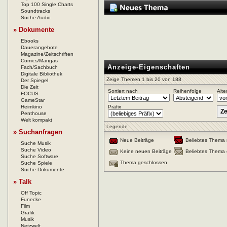
Top 100 Single Charts
Soundtracks
Suche Audio
» Dokumente
Ebooks
Dauerangebote
Magazine/Zeitschriften
Comics/Mangas
Anzeige-Eigenschaften
Fach/Sachbuch
Digitale Bibliothek
Zeige Themen 1 bis 20 von 188
Der Spiegel
Die Zeit
Sortiert nach
Reihenfolge
Alte
FOCUS
GameStar
Heimkino
Präfix
Penthouse
Welt kompakt
Legende
» Suchanfragen
Neue Beiträge
Beliebtes Thema 
Suche Musik
Suche Video
Keine neuen Beiträge
Beliebtes Thema 
Suche Software
Thema geschlossen
Suche Spiele
Suche Dokumente
» Talk
Off Topic
Funecke
Film
Grafik
Musik
Netzwelt