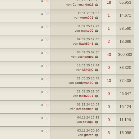
24.12.25
10:25
18
65.953
von
Commander11
15.11.25
11:57
1
14.671
von
Anon001
11.09.25
12:27
1
28.560
von
marco90
09.09.25
19:35
2
13.686
von
8ack80n3
06.09.25
07:35
43
300.883
von
dschenges
13.07.25
12:44
0
33.320
von
M@GIC
21.05.25
16:49
13
77.438
von
candyman80
23.02.25
21:50
0
46.647
von
tsolb2001
01.12.24
10:54
0
15.124
von
lordabortion
04.11.24
10:38
0
11.196
von
bpxbpx
03.11.24
20:16
3
18.098
von
groren