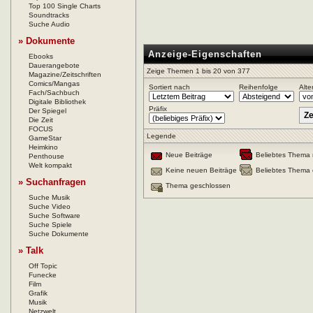
Top 100 Single Charts
Soundtracks
Suche Audio
» Dokumente
Anzeige-Eigenschaften
Ebooks
Dauerangebote
Zeige Themen 1 bis 20 von 377
Magazine/Zeitschriften
Comics/Mangas
Sortiert nach
Reihenfolge
Alte
Fach/Sachbuch
Digitale Bibliothek
Präfix
Der Spiegel
Die Zeit
FOCUS
Legende
GameStar
Heimkino
Neue Beiträge
Beliebtes Thema 
Penthouse
Welt kompakt
Keine neuen Beiträge
Beliebtes Thema 
» Suchanfragen
Thema geschlossen
Suche Musik
Suche Video
Suche Software
Suche Spiele
Suche Dokumente
» Talk
Off Topic
Funecke
Film
Grafik
Musik
Netzwelt