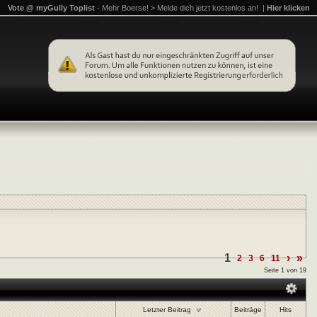
Vote @ myGully Toplist
- Mehr Boerse! > Melde dich jetzt kostenlos an! |
Hier klicken
1
›
»
2
3
6
11
Seite 1 von 19
Letzter Beitrag
Beiträge
Hits