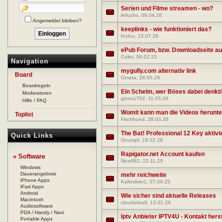
Serien und Filme streamen - wo?
linfuchs
, 09.04.26
Angemeldet bleiben?
keeplinks - wie funktioniert das?
foxfux
, 15.07.26
ePub Forum, bzw. Downloadseite au
Colini
, 06.02.23
Navigation
mygully.com alternativ link
Board
Omata
, 28.05.26
Boardregeln
Ein Schelm, wer Böses dabei denkt/
Moderatoren
ginrio1702
, 11.05.26
Hilfe / FAQ
Womit kann man die Videos herunte
Toplist
Fischhund
, 28.03.26
The Bat! Professional 12 Key aktivi
Quick Links
Gnumpf
, 18.02.26
Rapigator.net Account kaufen
» Software
Nice882
, 22.11.25
Windows
Dauerangebote
mehr reichweite
iPhone Apps
Kaltesbier1
, 07.06.25
iPad Apps
Android
Wie sicher sind aktuelle Releases
Macintosh
cloudatlas9
, 12.01.26
Audiosoftware
PDA / Handy / Navi
Iptv Anbieter IPTV4U - Kontakt hers
Portable Apps