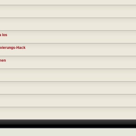
 los
ivierungs-Hack
lmen