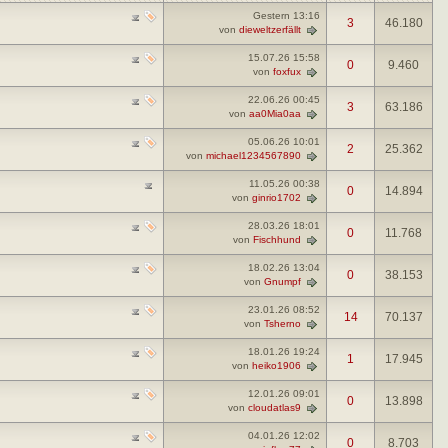
Gestern
13:16
3
46.180
von
dieweltzerfällt
15.07.26
15:58
0
9.460
von
foxfux
22.06.26
00:45
3
63.186
von
aa0Mia0aa
05.06.26
10:01
2
25.362
von
michael1234567890
11.05.26
00:38
0
14.894
von
ginrio1702
28.03.26
18:01
0
11.768
von
Fischhund
18.02.26
13:04
0
38.153
von
Gnumpf
23.01.26
08:52
14
70.137
von
Tsherno
18.01.26
19:24
1
17.945
von
heiko1906
12.01.26
09:01
0
13.898
von
cloudatlas9
04.01.26
12:02
0
8.703