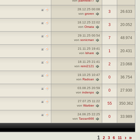
von
painflow77
28.12.25
00:08
3
26.633
von
groren
18.12.25
22:02
3
20.052
von
Omata
29.11.25
00:54
7
48.974
von
sonicman
21.11.25
19:41
1
20.431
von
lshare
18.11.25
21:41
2
23.068
von
reini2121
19.10.25
10:47
0
36.754
von
Radoan
03.08.25
20:59
0
27.930
von
indenpo
27.07.25
11:22
55
350.362
von
Warbier
24.06.25
22:25
0
33.989
von
Tarzan666
1
›
»
2
3
6
11