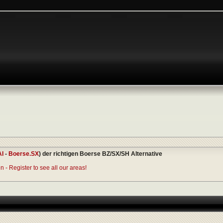
AI
-
Boerse.SX
) der richtigen Boerse BZ/SX/SH Alternative
 - Register to see all our areas!