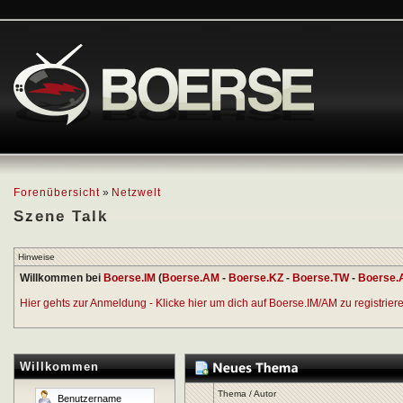
Forenübersicht
»
Netzwelt
Szene Talk
Hinweise
Willkommen bei
Boerse.IM
(
Boerse.AM
-
Boerse.KZ
-
Boerse.TW
-
Boerse.
Hier gehts zur Anmeldung - Klicke hier um dich auf Boerse.IM/AM zu registrieren
Willkommen
Thema
/
Autor