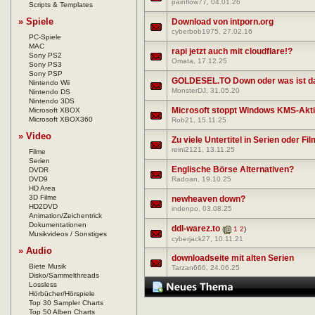
painflow77
, 04.01.26
Scripts & Templates
» Spiele
Download von intporn.org
cyberbob1975
, 27.02.16
PC-Spiele
MAC
rapi jetzt auch mit cloudflare!?
Sony PS2
Omata
, 17.12.25
Sony PS3
Sony PSP
GOLDESEL.TO Down oder was ist da
Nintendo Wii
MonsterDJ
, 31.05.20
Nintendo DS
Nintendo 3DS
Microsoft stoppt Windows KMS-Akt
Microsoft XBOX
Microsoft XBOX360
Rob21
, 15.11.25
» Video
Zu viele Untertitel in Serien oder Fi
reini2121
, 13.11.25
Filme
Serien
Englische Börse Alternativen?
DVDR
DVD9
Radoan
, 19.10.25
HD Area
3D Filme
newheaven down?
HD2DVD
indenpo
, 03.08.25
Animation/Zeichentrick
Dokumentationen
ddl-warez.to
(
1
2
)
Musikvideos / Sonstiges
cyberjack27
, 10.11.21
» Audio
downloadseite mit alten Serien
Biete Musik
Tarzan666
, 24.06.25
Disko/Sammelthreads
Lossless
Hörbücher/Hörspiele
Top 30 Sampler Charts
Top 50 Alben Charts