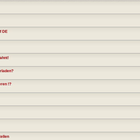
f DE
ahnt!
rladen?
eren !?
tellen