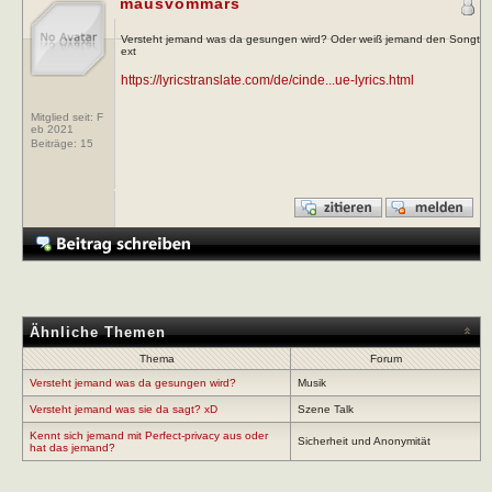
mausvommars
Versteht jemand was da gesungen wird? Oder weiß jemand den Songt
ext
https://lyricstranslate.com/de/cinde...ue-lyrics.html
Mitglied seit: F
eb 2021
Beiträge:
15
Ähnliche Themen
Thema
Forum
Versteht jemand was da gesungen wird?
Musik
Versteht jemand was sie da sagt? xD
Szene Talk
Kennt sich jemand mit Perfect-privacy aus oder
Sicherheit und Anonymität
hat das jemand?