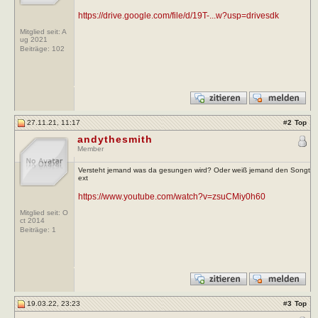
https://drive.google.com/file/d/19T-...w?usp=drivesdk
Mitglied seit: A
ug 2021
Beiträge:
102
27.11.21, 11:17
#
2
Top
andythesmith
Member
Versteht jemand was da gesungen wird? Oder weiß jemand den Songt
ext
https://www.youtube.com/watch?v=zsuCMiy0h60
Mitglied seit: O
ct 2014
Beiträge:
1
19.03.22, 23:23
#
3
Top