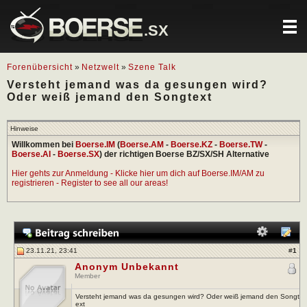
.SX
Forenübersicht
»
Netzwelt
»
Szene Talk
Versteht jemand was da gesungen wird?
Oder weiß jemand den Songtext
Hinweise
Willkommen bei
Boerse.IM
(
Boerse.AM
-
Boerse.KZ
-
Boerse.TW
-
Boerse.AI
-
Boerse.SX
) der richtigen Boerse BZ/SX/SH Alternative
Hier gehts zur Anmeldung - Klicke hier um dich auf Boerse.IM/AM zu
registrieren - Register to see all our areas!
23.11.21, 23:41
#
1
Anonym Unbekannt
Member
Versteht jemand was da gesungen wird? Oder weiß jemand den Songt
ext