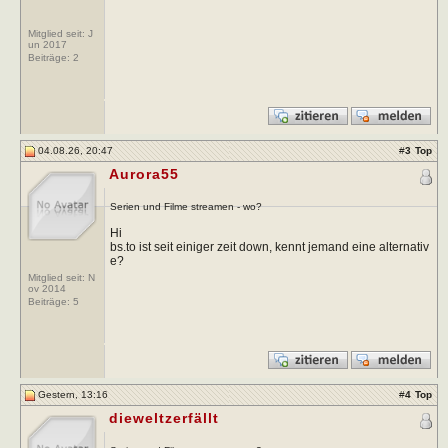
Mitglied seit: J
un 2017
Beiträge:
2
04.08.26, 20:47
#
3
Top
Aurora55
Serien und Filme streamen - wo?
Hi
bs.to ist seit einiger zeit down, kennt jemand eine alternativ
e?
Mitglied seit: N
ov 2014
Beiträge:
5
Gestern, 13:16
#
4
Top
dieweltzerfällt