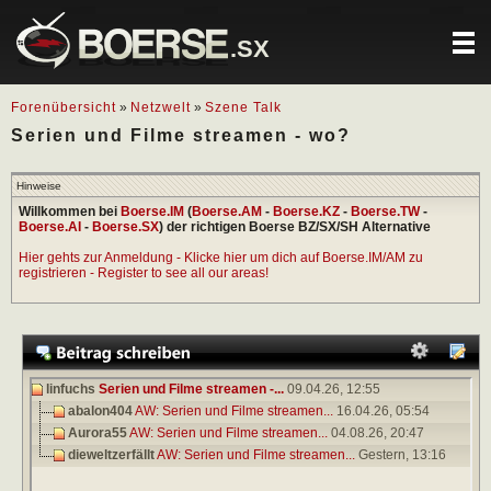
.SX
Forenübersicht
»
Netzwelt
»
Szene Talk
Serien und Filme streamen - wo?
Hinweise
Willkommen bei
Boerse.IM
(
Boerse.AM
-
Boerse.KZ
-
Boerse.TW
-
Boerse.AI
-
Boerse.SX
) der richtigen Boerse BZ/SX/SH Alternative
Hier gehts zur Anmeldung - Klicke hier um dich auf Boerse.IM/AM zu
registrieren - Register to see all our areas!
linfuchs
Serien und Filme streamen -...
09.04.26,
12:55
abalon404
AW: Serien und Filme streamen...
16.04.26,
05:54
Aurora55
AW: Serien und Filme streamen...
04.08.26,
20:47
dieweltzerfällt
AW: Serien und Filme streamen...
Gestern,
13:16