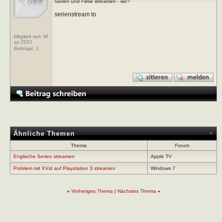
Serien und Filme streamen - wo?
serienstream to
Mitglied seit: M
ay 2021
Beiträge:
1
Ähnliche Themen
Thema
Forum
Englische Serien streamen
Apple TV
Problem mit XVid auf Playstation 3 streamen
Windows 7
«
Vorheriges Thema
|
Nächstes Thema
»