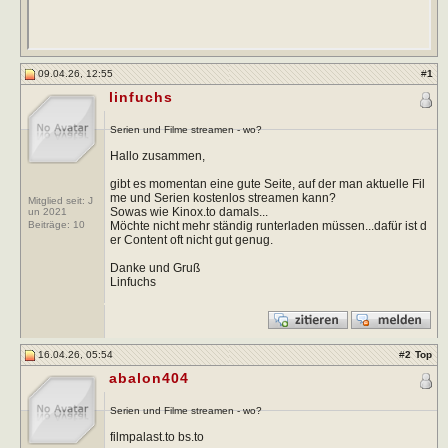
09.04.26, 12:55
#
1
linfuchs
Serien und Filme streamen - wo?
Hallo zusammen,
gibt es momentan eine gute Seite, auf der man aktuelle Fil
me und Serien kostenlos streamen kann?
Mitglied seit: J
Sowas wie Kinox.to damals...
un 2021
Möchte nicht mehr ständig runterladen müssen...dafür ist d
Beiträge:
10
er Content oft nicht gut genug.
Danke und Gruß
Linfuchs
16.04.26, 05:54
#
2
Top
abalon404
Serien und Filme streamen - wo?
filmpalast.to bs.to