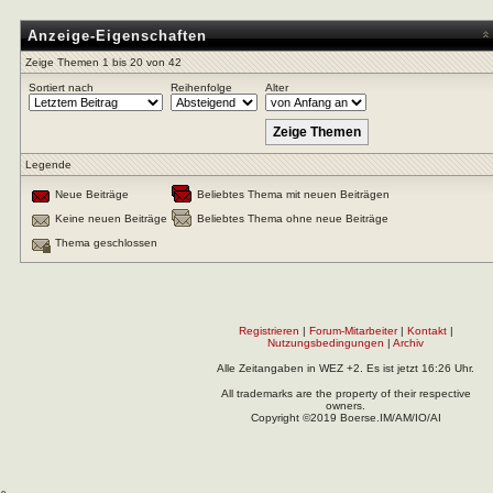
Anzeige-Eigenschaften
Zeige Themen 1 bis 20 von 42
Sortiert nach
Reihenfolge
Alter
Legende
Neue Beiträge
Beliebtes Thema mit neuen Beiträgen
Keine neuen Beiträge
Beliebtes Thema ohne neue Beiträge
Thema geschlossen
Registrieren
|
Forum-Mitarbeiter
|
Kontakt
|
Nutzungsbedingungen
|
Archiv
Alle Zeitangaben in WEZ +2. Es ist jetzt
16:26
Uhr.
All trademarks are the property of their respective
owners.
Copyright ©2019 Boerse.IM/AM/IO/AI