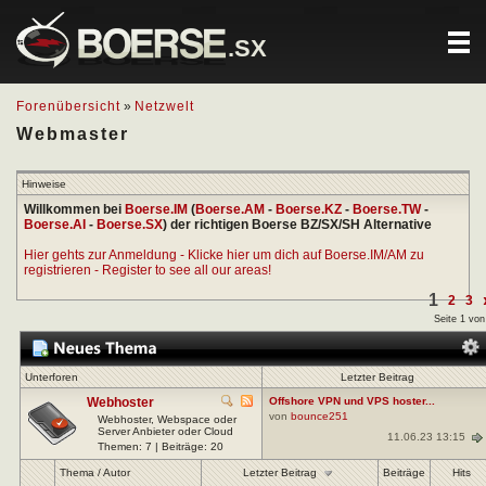
.SX
Forenübersicht
»
Netzwelt
Webmaster
Hinweise
Willkommen bei
Boerse.IM
(
Boerse.AM
-
Boerse.KZ
-
Boerse.TW
-
Boerse.AI
-
Boerse.SX
) der richtigen Boerse BZ/SX/SH Alternative
Hier gehts zur Anmeldung - Klicke hier um dich auf Boerse.IM/AM zu
registrieren - Register to see all our areas!
1
2
3
Seite 1 von
Unterforen
Letzter Beitrag
Webhoster
Offshore VPN und VPS hoster...
von
bounce251
Webhoster, Webspace oder
Server Anbieter oder Cloud
11.06.23 13:15
Themen: 7 | Beiträge: 20
Letzter Beitrag
Thema
/
Autor
Beiträge
Hits