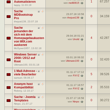
1
67.257
Automatisieren
von
melli0815
lappy
, 11.03.19
Suche
23.07.18
10:58
MDBootstrap
0
34.159
von
thejust139
Pro
thejust139
, 23.07.18
Suche
jemanden der
sich mit dem
29.04.18
01:21
4
42.287
Homepagebaukasten
von
Unold
von WIX.com
auskennt
McGyver1957
, 13.02.18
Windows Server
03.01.18
06:32
2008 / 2012 auf
0
32.420
von
Ultimate100
Root
Ultimate100
, 03.01.18
1 Mail-Adresse -
01.11.17
17:12
5
39.526
viele Bearbeiter
von
FXYZ
samuel
, 08.06.17
Anonym host
01.11.17
16:57
2
35.533
Kompatibilität
von
FXYZ
Robroy
, 12.10.17
Suche : Joomla
21.07.17
16:58
0
30.272
Templates
von
Ninpo
Ninpo
, 21.07.17
Wasserzeichen