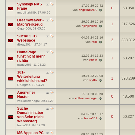
Synology NAS
17.06.26
22:42
0
63.050
Frage
von
engelinzivil89
engelinzivil89
, 17.06.26
Dreamweaver -
26.05.26
19:10
1
117.526
Map Werkzeug
von
hjkhjkhkjhkj
Olga4000
, 03.05.25
Suche 1 TB
04.07.24
21:16
3
388.312
Webspace
von
redii
djjogy2014
, 27.04.17
HomePage
12.06.24
17:23
funzt nicht mehr
1
53.207
von
edowl
richtig
mcguy666
, 11.03.23
301-
19.04.22
22:08
Weiterleitung
1
398.289
von
sty0rx
wirklich lohnend?
Grüngras
, 13.04.21
Anonymer
29.11.20
09:58
0
48.500
Hoster
von
vollkommenegal
vollkommenegal
, 29.11.20
Suche
Domaininhaber
04.09.20
15:17
0
50.327
von Seite (nicht
von
bravo361
Webhoster)
bravo361
, 04.09.20
MS Apps on PC
08.04.19
18:55