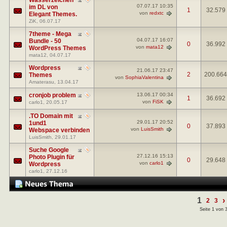
07.07.17
10:35
im DL von
1
32.579
von
redxtc
Elegant Themes.
ZiK
, 06.07.17
7theme - Mega
04.07.17
16:07
Bundle - 50
0
36.992
von
mata12
WordPress Themes
mata12
, 04.07.17
Wordpress
21.06.17
23:47
2
200.664
Themes
von
SophiaValentina
Amaterasu
, 13.04.17
cronjob problem
13.06.17
00:34
1
36.692
von
FiSK
carlo1
, 20.05.17
.TO Domain mit
29.01.17
20:52
1und1
0
37.893
von
LuisSmith
Webspace verbinden
LuisSmith
, 29.01.17
Suche Google
27.12.16
15:13
Photo Plugin für
0
29.648
von
carlo1
Wordpress
carlo1
, 27.12.16
1
›
2
3
Seite 1 von 