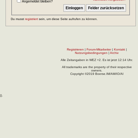
Angemeldet bleiben?
Du musst
registriert
sein, um diese Seite aufrufen zu können.
Registrieren
|
Forum-Mitarbeiter
|
Kontakt
|
Nutzungsbedingungen
|
Archiv
Alle Zeitangaben in WEZ +2. Es ist jetzt
12:14
Uhr.
All trademarks are the property of their respective
owners.
Copyright ©2019 Boerse.IM/AM/IO/AI
(
).