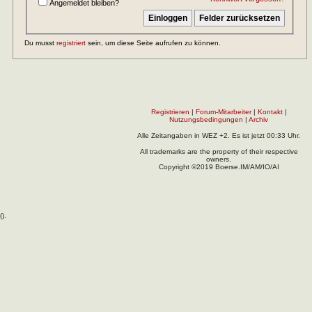
Angemeldet bleiben?
Du musst
registriert
sein, um diese Seite aufrufen zu können.
Registrieren
|
Forum-Mitarbeiter
|
Kontakt
|
Nutzungsbedingungen
|
Archiv
Alle Zeitangaben in WEZ +2. Es ist jetzt
00:33
Uhr.
All trademarks are the property of their respective
owners.
Copyright ©2019 Boerse.IM/AM/IO/AI
(
).