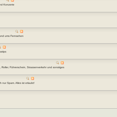
und Konzerte
rund ums Fernsehen
stips
 Roller, Führerschein, Strassenverkehr und sonstiges
h nur Spam. Alles ist erlaubt!