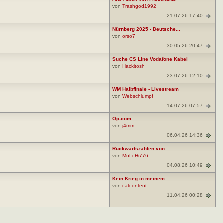
von
Trashgod1992
21.07.26 17:40
Nürnberg 2025 - Deutsche...
von
orso7
30.05.26 20:47
Suche CS Line Vodafone Kabel
von
Hackitosh
23.07.26 12:10
WM Halbfinale - Livestream
von
Webschlumpf
14.07.26 07:57
Op-com
von
j4mm
06.04.26 14:36
Rückwärtszählen von...
von
MuLcHi776
04.08.26 10:49
Kein Krieg in meinem...
von
catcontent
11.04.26 00:28