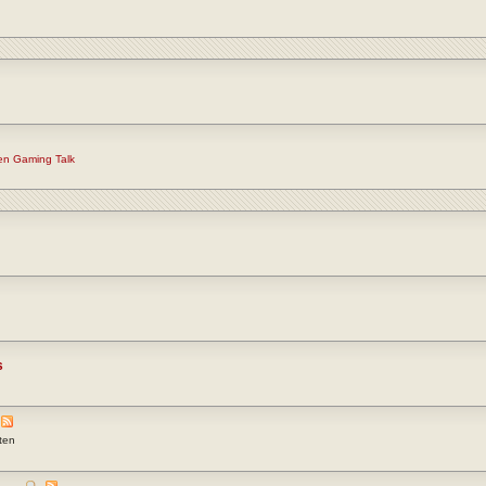
en Gaming Talk
s
ten