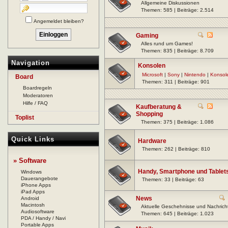
Allgemeine Diskussionen
Themen: 585 | Beiträge: 2.514
Angemeldet bleiben?
Gaming
Alles rund um Games!
Themen: 835 | Beiträge: 8.709
Navigation
Konsolen
Microsoft
|
Sony
|
Nintendo
|
Konsol
Board
Themen: 311 | Beiträge: 901
Boardregeln
Moderatoren
Hilfe / FAQ
Kaufberatung &
Shopping
Toplist
Themen: 375 | Beiträge: 1.086
Quick Links
Hardware
Themen: 262 | Beiträge: 810
» Software
Handy, Smartphone und Tablet
Windows
Dauerangebote
Themen: 33 | Beiträge: 63
iPhone Apps
iPad Apps
News
Android
Macintosh
Aktuelle Geschehnisse und Nachrich
Audiosoftware
Themen: 645 | Beiträge: 1.023
PDA / Handy / Navi
Portable Apps