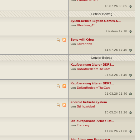
von
ichwarsnicht01
16.07.26 00:05
Letzter Beitrag
Zylom-Deluxe-Bigfish-Games-S...
von
Rhodium_45
Gestern 17:18
Sony will Krieg
von
Tarzan666
14.07.26 17:40
Letzter Beitrag
Kaufberatung älterer DDR3...
von
DoNotRedeemTheCard
21.03.26 21:40
Kaufberatung älterer DDR3...
von
DoNotRedeemTheCard
21.03.26 21:40
android betriebssystem...
von
Stinkzwiebel
15.05.24 12:26
Die europäische Armee ist...
von
Trancery
11.06.26 21:00
Alte Alben von Frauenarzt