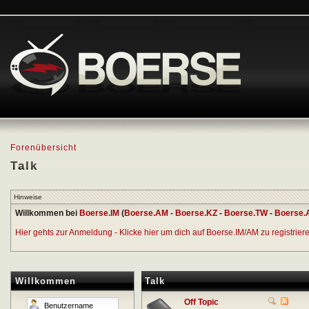
Forenübersicht
Talk
Hinweise
Willkommen bei
Boerse.IM
(
Boerse.AM
-
Boerse.KZ
-
Boerse.TW
-
Boerse.
Hier gehts zur Anmeldung - Klicke hier um dich auf Boerse.IM/AM zu registrieren
Willkommen
Talk
Off Topic