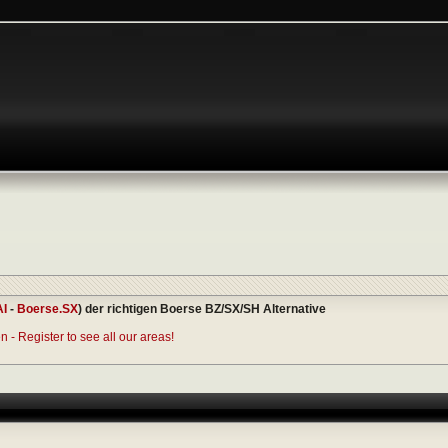
AI
-
Boerse.SX
) der richtigen Boerse BZ/SX/SH Alternative
 - Register to see all our areas!