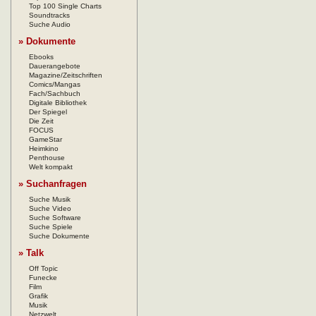
Top 100 Single Charts
Soundtracks
Suche Audio
» Dokumente
Ebooks
Dauerangebote
Magazine/Zeitschriften
Comics/Mangas
Fach/Sachbuch
Digitale Bibliothek
Der Spiegel
Die Zeit
FOCUS
GameStar
Heimkino
Penthouse
Welt kompakt
» Suchanfragen
Suche Musik
Suche Video
Suche Software
Suche Spiele
Suche Dokumente
» Talk
Off Topic
Funecke
Film
Grafik
Musik
Netzwelt