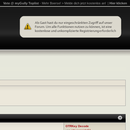
Vote @ myGully Toplist
- Mehr Boerse! > Melde dich jetzt kostenlos an! |
Hier klicken
OTRKey Decode