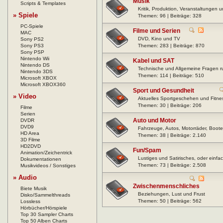
Musik
Scripts & Templates
Kritik, Produktion, Veranstaltungen 
» Spiele
Themen: 96 | Beiträge: 328
PC-Spiele
Filme und Serien
MAC
DVD, Kino und TV
Sony PS2
Sony PS3
Themen: 283 | Beiträge: 870
Sony PSP
Nintendo Wii
Kabel und SAT
Nintendo DS
Technische und Allgemeine Fragen 
Nintendo 3DS
Themen: 114 | Beiträge: 510
Microsoft XBOX
Microsoft XBOX360
Sport und Gesundheit
» Video
Aktuelles Sportgeschehen und Fitnes
Themen: 30 | Beiträge: 206
Filme
Serien
Auto und Motor
DVDR
DVD9
Fahrzeuge, Autos, Motorräder, Boote,
HD Area
Themen: 38 | Beiträge: 2.140
3D Filme
HD2DVD
Fun/Spam
Animation/Zeichentrick
Lustiges und Satirisches, oder einfac
Dokumentationen
Themen: 73 | Beiträge: 2.508
Musikvideos / Sonstiges
» Audio
Zwischenmenschliches
Biete Musik
Beziehungen, Lust und Frust
Disko/Sammelthreads
Themen: 50 | Beiträge: 562
Lossless
Hörbücher/Hörspiele
Top 30 Sampler Charts
Top 50 Alben Charts