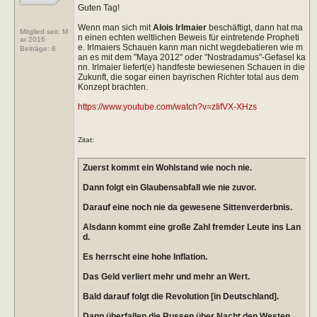
Guten Tag!
Wenn man sich mit
Alois Irlmaier
beschäftigt, dann hat ma
Mitglied seit: M
n einen echten weltlichen Beweis für eintretende Propheti
ar 2016
e. Irlmaiers Schauen kann man nicht wegdebatieren wie m
Beiträge:
8
an es mit dem "Maya 2012" oder "Nostradamus"-Gefasel ka
nn. Irlmaier liefert(e) handfeste bewiesenen Schauen in die
Zukunft, die sogar einen bayrischen Richter total aus dem
Konzept brachten.
https://www.youtube.com/watch?v=zIifVX-XHzs
Zitat:
Zuerst kommt ein Wohlstand wie noch nie.
Dann folgt ein Glaubensabfall wie nie zuvor.
Darauf eine noch nie da gewesene Sittenverderbnis.
Alsdann kommt eine große Zahl fremder Leute ins Lan
d.
Es herrscht eine hohe Inflation.
Das Geld verliert mehr und mehr an Wert.
Bald darauf folgt die Revolution [in Deutschland].
Dann überfallen die Russen über Nacht den Westen