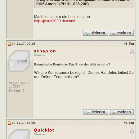
füllt! Amen." (PH.01_026,20ff)
Macht euch hier ein Lesezeichen:
http://jesus2030.de/cms/
04.11.17, 09:16
#
3
Top
schaplon
Member
Europäische Prophetie- Das Ende der Welt ist nahe?
Welche Konsequenz bezüglich Deines Handelns leitest Du
aus Deiner Erkenntnis ab?
Mitglied seit: D
ec 2015
Beiträge:
6
12.11.17, 18:58
#
4
Top
Quicklot
Member