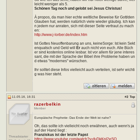
leicht weniger als 5.
Schönen Tag noch und gelobt sei Jesus Christus!
À propos, da man hier echte weltliche Beweise für Gott/den
Glauben hat, werden natürlich viele wieder gläubig. Ich kan
n jedem nur anraten, sich mit dieser Seite vertraut zu mach
en:
http://www.j-lorber.de/index.htm
Ist Gottes Neuoffenbarung an uns, keineSorge: Ist kein Sekt
enquatsch und Geld will
Er
auch nicht von euch. Alle Büch
er sind kostenlos online lesbar. Ist vor allem für jene interes
sant, die mit der Sprache der Bibel ihre Probleme haben un
d etwas "modernes" wünschen.
Ihr solltet diese Infos vielleicht auch verteilen, ist sehr wichti
g was hier steht.
11.05.16, 16:31
#
2
Top
razerbelkin
Member
Europäische Prophetie- Das Ende der Welt ist nahe?
Oh, das sollte ich vielleicht noch erwähnen, auch wenn's ja
auf der Hand liegt :
Franziskus
ist
der
letzte
Papst
Threadstarter
https://www.youtube.com/watch?v=fuDkKpI2eSQ