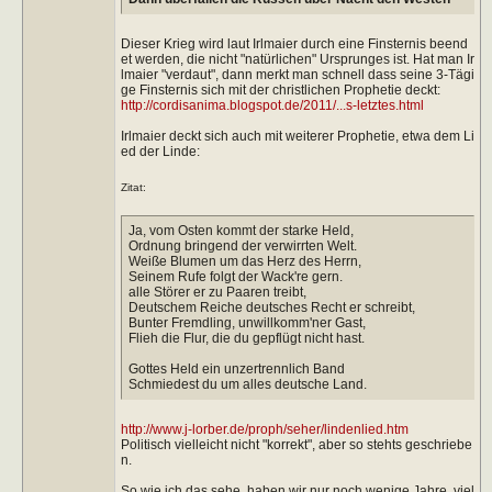
Dieser Krieg wird laut Irlmaier durch eine Finsternis beend
et werden, die nicht "natürlichen" Ursprunges ist. Hat man Ir
lmaier "verdaut", dann merkt man schnell dass seine 3-Tägi
ge Finsternis sich mit der christlichen Prophetie deckt:
http://cordisanima.blogspot.de/2011/...s-letztes.html
Irlmaier deckt sich auch mit weiterer Prophetie, etwa dem Li
ed der Linde:
Zitat:
Ja, vom Osten kommt der starke Held,
Ordnung bringend der verwirrten Welt.
Weiße Blumen um das Herz des Herrn,
Seinem Rufe folgt der Wack're gern.
alle Störer er zu Paaren treibt,
Deutschem Reiche deutsches Recht er schreibt,
Bunter Fremdling, unwillkomm'ner Gast,
Flieh die Flur, die du gepflügt nicht hast.
Gottes Held ein unzertrennlich Band
Schmiedest du um alles deutsche Land.
http://www.j-lorber.de/proph/seher/lindenlied.htm
Politisch vielleicht nicht "korrekt", aber so stehts geschriebe
n.
So wie ich das sehe, haben wir nur noch wenige Jahre, viel