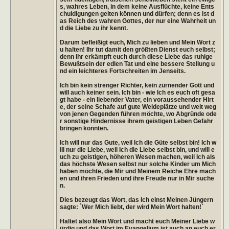
s, wahres Leben, in dem keine Ausflüchte, keine Ents
chuldigungen gelten können und dürfen; denn es ist d
as Reich des wahren Gottes, der nur eine Wahrheit un
d die Liebe zu ihr kennt.
Darum befleißigt euch, Mich zu lieben und Mein Wort z
u halten! Ihr tut damit den größten Dienst euch selbst;
denn ihr erkämpft euch durch diese Liebe das ruhige
Bewußtsein der edlen Tat und eine bessere Stellung u
nd ein leichteres Fortschreiten im Jenseits.
Ich bin kein strenger Richter, kein zürnender Gott und
will auch keiner sein. Ich bin - wie Ich es euch oft gesa
gt habe - ein liebender Vater, ein voraussehender Hirt
e, der seine Schafe auf gute Weideplätze und weit weg
von jenen Gegenden führen möchte, wo Abgründe ode
r sonstige Hindernisse ihrem geistigen Leben Gefahr
bringen könnten.
Ich will nur das Gute, weil Ich die Güte selbst bin! Ich w
ill nur die Liebe, weil Ich die Liebe selbst bin, und will e
uch zu geistigen, höheren Wesen machen, weil Ich als
das höchste Wesen selbst nur solche Kinder um Mich
haben möchte, die Mir und Meinem Reiche Ehre mach
en und ihren Frieden und ihre Freude nur in Mir suche
n.
Dies bezeugt das Wort, das Ich einst Meinen Jüngern
sagte: `Wer Mich liebt, der wird Mein Wort halten!`
Haltet also Mein Wort und macht euch Meiner Liebe w
ürdig und das Wort im Evangelium ist auch an euch er