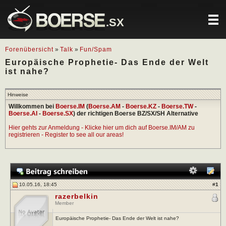
.SX
Forenübersicht
»
Talk
»
Fun/Spam
Europäische Prophetie- Das Ende der Welt
ist nahe?
Hinweise
Willkommen bei
Boerse.IM
(
Boerse.AM
-
Boerse.KZ
-
Boerse.TW
-
Boerse.AI
-
Boerse.SX
) der richtigen Boerse BZ/SX/SH Alternative
Hier gehts zur Anmeldung - Klicke hier um dich auf Boerse.IM/AM zu
registrieren - Register to see all our areas!
10.05.16, 18:45
#
1
razerbelkin
Member
Europäische Prophetie- Das Ende der Welt ist nahe?