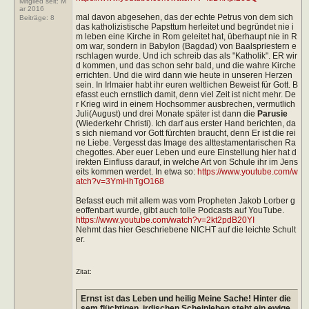
Mitglied seit: M
ar 2016
mal davon abgesehen, das der echte Petrus von dem sich
Beiträge:
8
das katholizistische Papsttum herleitet und begründet nie i
m leben eine Kirche in Rom geleitet hat, überhaupt nie in R
om war, sondern in Babylon (Bagdad) von Baalspriestern e
rschlagen wurde. Und ich schreib das als "Katholik". ER wir
d kommen, und das schon sehr bald, und die wahre Kirche
errichten. Und die wird dann wie heute in unseren Herzen
sein. In Irlmaier habt ihr euren weltlichen Beweist für Gott. B
efasst euch ernstlich damit, denn viel Zeit ist nicht mehr. De
r Krieg wird in einem Hochsommer ausbrechen, vermutlich
Juli(August) und drei Monate später ist dann die
Parusie
(Wiederkehr Christi). Ich darf aus erster Hand berichten, da
s sich niemand vor Gott fürchten braucht, denn Er ist die rei
ne Liebe. Vergesst das Image des alttestamentarischen Ra
chegottes. Aber euer Leben und eure Einstellung hier hat d
irekten Einfluss darauf, in welche Art von Schule ihr im Jens
eits kommen werdet. In etwa so:
https://www.youtube.com/w
atch?v=3YmHhTgO168
Befasst euch mit allem was vom Propheten Jakob Lorber g
eoffenbart wurde, gibt auch tolle Podcasts auf YouTube.
https://www.youtube.com/watch?v=2kt2pdB20YI
Nehmt das hier Geschriebene NICHT auf die leichte Schult
er.
Zitat:
Ernst ist das Leben und heilig Meine Sache! Hinter die
sem flüchtigen, irdischen Scheinleben steht ein ewige