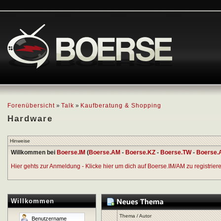
Forenübersicht
»
Talk
»
Kaufberatung & Shopping
Hardware
Hinweise
Willkommen bei
Boerse.IM
(
Boerse.AM
-
Boerse.KZ
-
Boerse.TW
-
Boerse.
Hier gehts zur Anmeldung - Klicke hier um dich auf Boerse.IM/AM zu registrieren
Willkommen
Thema
/
Autor