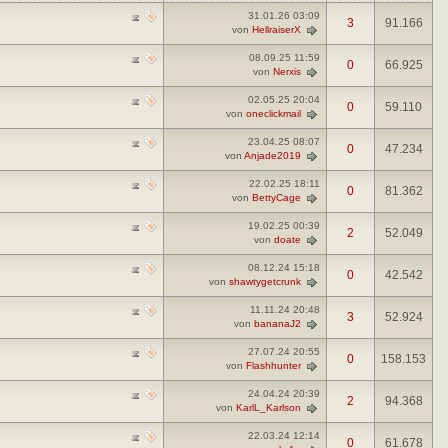
31.01.26
03:09
3
91.166
von
HellraiserX
08.09.25
11:59
0
66.925
von
Nerxis
02.05.25
20:04
0
59.110
von
oneclickmail
23.04.25
08:07
0
47.234
von
Anjade2019
22.02.25
18:11
0
81.362
von
BettyCage
19.02.25
00:39
2
52.049
von
doate
08.12.24
15:18
0
42.542
von
shawtygetcrunk
11.11.24
20:48
3
52.924
von
bananaJ2
27.07.24
20:55
0
158.153
von
Flashhunter
24.04.24
20:39
2
94.368
von
KarlL_Karlson
22.03.24
12:14
0
61.678