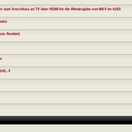
er zum Anschluss an TV über HDMI für die Wiedergabe von MKV im h265
wakü
w. flexibel)
us
00,- €