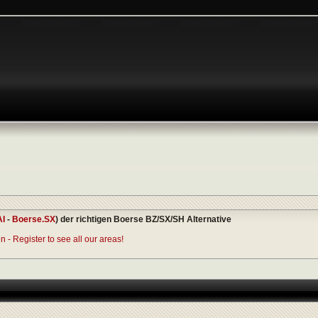
AI
-
Boerse.SX
) der richtigen Boerse BZ/SX/SH Alternative
 - Register to see all our areas!