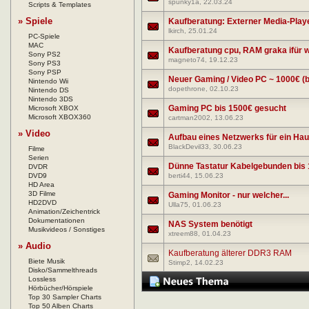
spunky1a
, 22.03.24
Scripts & Templates
» Spiele
Kaufberatung: Externer Media-Play
lkirch
, 25.01.24
PC-Spiele
MAC
Kaufberatung cpu, RAM graka ifür 
Sony PS2
magneto74
, 19.12.23
Sony PS3
Sony PSP
Neuer Gaming / Video PC ~ 1000€ (bz
Nintendo Wii
dopethrone
, 02.10.23
Nintendo DS
Nintendo 3DS
Gaming PC bis 1500€ gesucht
Microsoft XBOX
Microsoft XBOX360
cartman2002
, 13.06.23
» Video
Aufbau eines Netzwerks für ein Ha
BlackDevil33
, 30.06.23
Filme
Serien
Dünne Tastatur Kabelgebunden bis 1
DVDR
DVD9
berti44
, 15.06.23
HD Area
3D Filme
Gaming Monitor - nur welcher...
HD2DVD
Ulla75
, 01.06.23
Animation/Zeichentrick
Dokumentationen
NAS System benötigt
Musikvideos / Sonstiges
xtreem88
, 01.04.23
» Audio
Kaufberatung älterer DDR3 RAM
Biete Musik
Stimp2
, 14.02.23
Disko/Sammelthreads
Lossless
Hörbücher/Hörspiele
Top 30 Sampler Charts
Top 50 Alben Charts