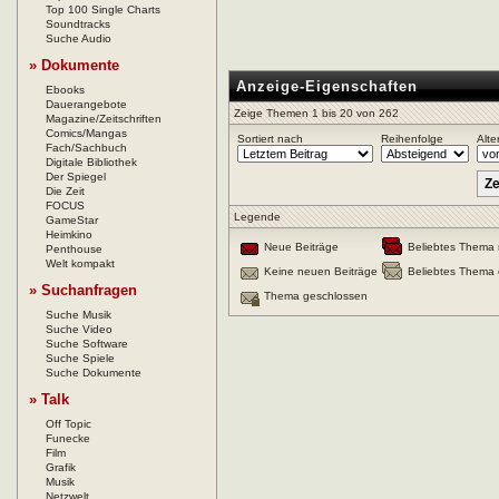
Top 100 Single Charts
Soundtracks
Suche Audio
» Dokumente
Anzeige-Eigenschaften
Ebooks
Dauerangebote
Zeige Themen 1 bis 20 von 262
Magazine/Zeitschriften
Comics/Mangas
Sortiert nach
Reihenfolge
Alte
Fach/Sachbuch
Digitale Bibliothek
Der Spiegel
Die Zeit
FOCUS
Legende
GameStar
Heimkino
Neue Beiträge
Beliebtes Thema 
Penthouse
Welt kompakt
Keine neuen Beiträge
Beliebtes Thema 
» Suchanfragen
Thema geschlossen
Suche Musik
Suche Video
Suche Software
Suche Spiele
Suche Dokumente
» Talk
Off Topic
Funecke
Film
Grafik
Musik
Netzwelt