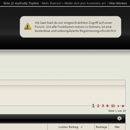
Vote @ myGully Toplist
- Mehr Boerse! > Melde dich jetzt kostenlos an! |
Hier klicken
1
›
»
2
3
6
11
Seite 1 von 14
Letzter Beitrag
Beiträge
Hits