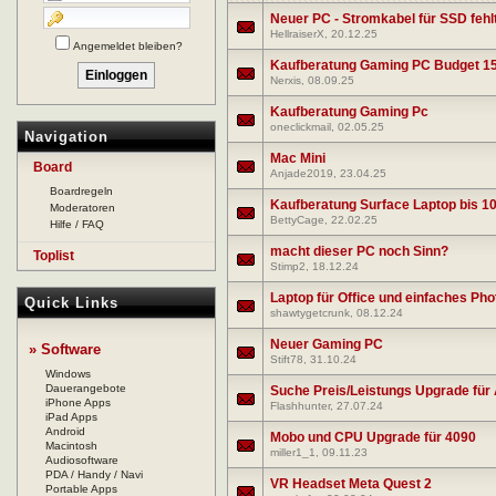
Neuer PC - Stromkabel für SSD fehl
HellraiserX
, 20.12.25
Angemeldet bleiben?
Kaufberatung Gaming PC Budget 1
Nerxis
, 08.09.25
Kaufberatung Gaming Pc
oneclickmail
, 02.05.25
Navigation
Mac Mini
Board
Anjade2019
, 23.04.25
Boardregeln
Kaufberatung Surface Laptop bis 10
Moderatoren
BettyCage
, 22.02.25
Hilfe / FAQ
macht dieser PC noch Sinn?
Toplist
Stimp2
, 18.12.24
Laptop für Office und einfaches Pho
Quick Links
shawtygetcrunk
, 08.12.24
Neuer Gaming PC
» Software
Stift78
, 31.10.24
Windows
Dauerangebote
Suche Preis/Leistungs Upgrade für
iPhone Apps
Flashhunter
, 27.07.24
iPad Apps
Android
Mobo und CPU Upgrade für 4090
Macintosh
miller1_1
, 09.11.23
Audiosoftware
PDA / Handy / Navi
VR Headset Meta Quest 2
Portable Apps