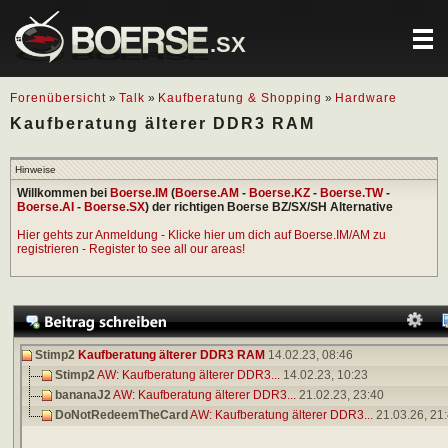
.SX
Forenübersicht
»
Talk
»
Kaufberatung & Shopping
»
Hardware
Kaufberatung älterer DDR3 RAM
Hinweise
Willkommen bei
Boerse.IM
(
Boerse.AM
-
Boerse.KZ
-
Boerse.TW
-
Boerse.AI
-
Boerse.SX
) der richtigen Boerse BZ/SX/SH Alternative
Hier gehts zur Anmeldung - Klicke hier um dich auf Boerse.IM/AM zu
registrieren - Register to see all our areas!
Stimp2
Kaufberatung älterer DDR3 RAM
14.02.23,
08:46
Stimp2
AW: Kaufberatung älterer DDR3...
14.02.23,
10:23
bananaJ2
AW: Kaufberatung älterer DDR3...
21.02.23,
23:40
DoNotRedeemTheCard
AW: Kaufberatung älterer DDR3...
21.03.26,
21