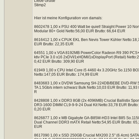
Liebe Grüße
Stimp2
Hier ist meine Konfiguration von damals:
8602478 1,00 x PSU 400 Watt be quiet! Straight Power 10 No
Modular 80+ Gold Netto:56,00 EUR Brutto: 66,64 EUR
8616412 1,00 x CPUK EKL Ben Nevis Tower Kühler Netto:18,
EUR Brutto: 22,35 EUR
64551 1,00 x VGA 8192MB PowerColor Radeon R9 390 PCS+
ktiv PCIe 3.0 x16 2xDVI/1xHDMI/1xDisplayPort (Retail) Netto:
0,42 EUR Brutto: 309,90 EUR
61949 1,00 x CPU Intel Core i5 4460 4x 3.20GHz So.1150 BO
Netto:147,05 EUR Brutto: 174,99 EUR
8483683 1,00 x DVDW Samsung SH-224DB/BEBE DVD-RW 
TA 1.5Gb/s intern schwarz Bulk Netto:10,03 EUR Brutto: 11,93
R
8428808 1,00 x DDR3 8GB (2x 4096MB) Crucial Ballistix Spor
DR3-1600 DIMM CL9-9-9-24 Dual Kit Netto:33,78 EUR Brutto:
0,20 EUR
8626877 1,00 x MB Gigabyte GA-B85M-HD3 Intel B85 So.115
Dual Channel DDR3 mATX Retail Netto:54,95 EUR Brutto: 65
EUR
8617090 1,00 x SSD 250GB Crucial MX200 2.5" (6.4cm) SATA