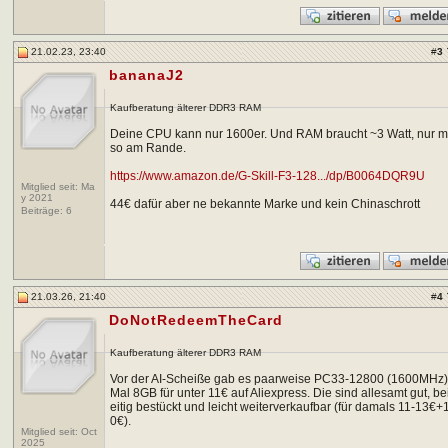
21.02.23, 23:40
#
3
bananaJ2
Kaufberatung älterer DDR3 RAM
Deine CPU kann nur 1600er. Und RAM braucht ~3 Watt, nur m
so am Rande.
https://www.amazon.de/G-Skill-F3-128.../dp/B0064DQR9U
Mitglied seit: Ma
y 2021
44€ dafür aber ne bekannte Marke und kein Chinaschrott
Beiträge:
6
21.03.26, 21:40
#
4
DoNotRedeemTheCard
Kaufberatung älterer DDR3 RAM
Vor der AI-Scheiße gab es paarweise PC33-12800 (1600MHz)
Mal 8GB für unter 11€ auf Aliexpress. Die sind allesamt gut, be
eitig bestückt und leicht weiterverkaufbar (für damals 11-13€+
0€).
Mitglied seit: Oct
2025