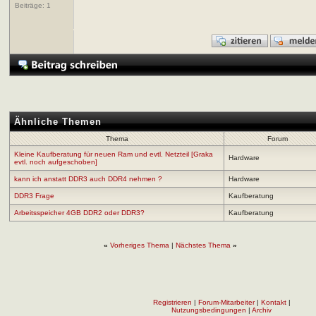
Beiträge:
1
Ähnliche Themen
Thema
Forum
Kleine Kaufberatung für neuen Ram und evtl. Netzteil [Graka
Hardware
evtl. noch aufgeschoben]
kann ich anstatt DDR3 auch DDR4 nehmen ?
Hardware
DDR3 Frage
Kaufberatung
Arbeitsspeicher 4GB DDR2 oder DDR3?
Kaufberatung
«
Vorheriges Thema
|
Nächstes Thema
»
Registrieren
|
Forum-Mitarbeiter
|
Kontakt
|
Nutzungsbedingungen
|
Archiv