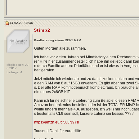
14.02.23, 08:46
Stimp2
Kaufberatung älterer DDR3 RAM
Guten Morgen alle zusammen,
ich habe vor vielen Jahren bei Mindfactory einen Rechner mit
rer Hilfe hier zusammengestellt. Ich habe ihn geliebt, dann k
Mitglied seit: Ju
n durch Familie andere Prioritäten und er ist etwas in Vergess
n 2017
heit geraten.
Beiträge:
4
Jetzt möchte ich wieder ab und zu damit zocken nutzen und wo
e den RAM von 8 auf 16GB erweitern. Es gibt aber nur zwei Sl
s. Der alte RAM kommt demnach komplett raus. Ich brauche a
ein neues 2x8GB KIT.
Kann ich für ne schnelle Lieferung zum Beispiel diesen RAM 
Amazon bedenkenlos bestellen oder ist der TOTALER Mist? I
wollte ungern mehr als 40€ ausgeben. Ich weiß nur noch, das
s bestenfalls CL9 sein soll, kürzere Latenz sei besser. ????
https://amzn.eu/d/3JJN9Yb
Tausend Dank für eure Hilfe