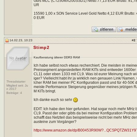
Gb/s MLC (CT250MX200SSD1) Netto:77,13 EUR Brutto: 91,7
UR
15590 1,00 x SON Service Level Gold Netto:4,12 EUR Brutto: 
0 EUR
14.02.23, 10:23
#
2
Stimp2
Kaufberatung älterer DDR3 RAM
Ich habe selbst noch etwas recherchiert. Die meisten in mein
Preissegment angesiedelten RAM KITs sind entweder 1600er 
CL11 oder eben 1333 mit CL9. Was ist eurer Meinung nach wi
iger? Vielleicht habt ihr ja wirklich nen genauen Link/ Namen,
Threadstarter
lcher RAM bei meiner PC Konfiguration passt und für 40-50€ 
Mitglied seit: Ju
meiste Performance Steigerung gegenüber meines jetzigen 
n 2017
M KITs bringt.
Beiträge:
4
Ich danke euch so sehr
EDIT: Ich habe den hier gefunden. Hat sogar noch mehr MHz 
CL9. Passt der oder gibts da bei meiner Konfiguration Proble
schafft das Netzteil das beispielsweise nicht bei mehr MHz de
austeine zum Vorgänger?
https://www.amazon.de/dp/B00453R90W?...QCSPQTZW31Y9