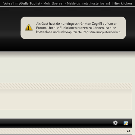
Vote @ myGully Toplist
- Mehr Boerse! > Melde dich jetzt kostenlos an! |
Hier klicken
#
1