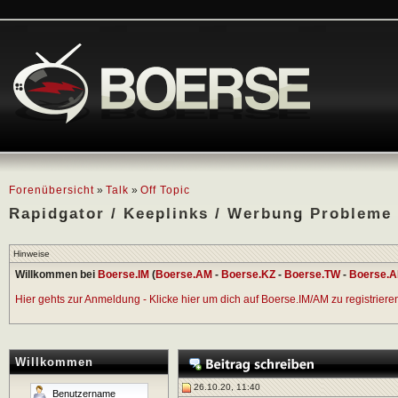
Forenübersicht
»
Talk
»
Off Topic
Rapidgator / Keeplinks / Werbung Probleme
Hinweise
Willkommen bei
Boerse.IM
(
Boerse.AM
-
Boerse.KZ
-
Boerse.TW
-
Boerse.A
Hier gehts zur Anmeldung - Klicke hier um dich auf Boerse.IM/AM zu registrieren 
Willkommen
26.10.20, 11:40