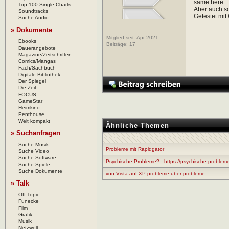
same here.
Top 100 Single Charts
Aber auch sc
Soundtracks
Getestet mit
Suche Audio
» Dokumente
Mitglied seit: Apr 2021
Ebooks
Beiträge:
17
Dauerangebote
Magazine/Zeitschriften
Comics/Mangas
Fach/Sachbuch
Digitale Bibliothek
Der Spiegel
Die Zeit
FOCUS
GameStar
Heimkino
Penthouse
Welt kompakt
Ähnliche Themen
» Suchanfragen
Suche Musik
Probleme mit Rapidgator
Suche Video
Suche Software
Psychische Probleme? - https://psychische-problem
Suche Spiele
Suche Dokumente
von Vista auf XP probleme über probleme
» Talk
Off Topic
Funecke
Film
Grafik
Musik
Netzwelt