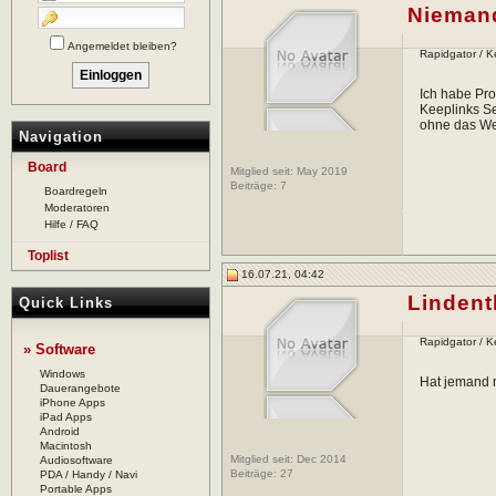
Nieman
Angemeldet bleiben?
Rapidgator / 
Ich habe Pro
Keeplinks Se
ohne das We
Navigation
Board
Mitglied seit: May 2019
Beiträge:
7
Boardregeln
Moderatoren
Hilfe / FAQ
Toplist
16.07.21, 04:42
Lindent
Quick Links
Rapidgator / 
» Software
Windows
Hat jemand n
Dauerangebote
iPhone Apps
iPad Apps
Android
Macintosh
Mitglied seit: Dec 2014
Audiosoftware
Beiträge:
27
PDA / Handy / Navi
Portable Apps