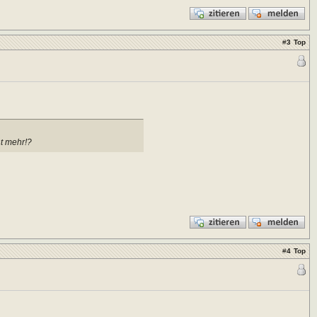
#
3
Top
ht mehr!?
#
4
Top