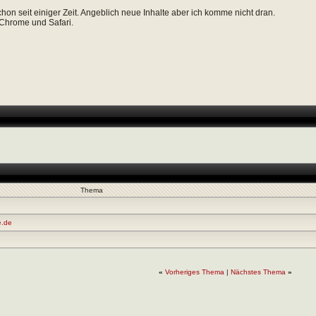
hon seit einiger Zeit. Angeblich neue Inhalte aber ich komme nicht dran.
 Chrome und Safari.
Thema
e.de
«
Vorheriges Thema
|
Nächstes Thema
»