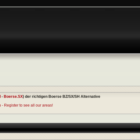
I
-
Boerse.SX
) der richtigen Boerse BZ/SX/SH Alternative
- Register to see all our areas!