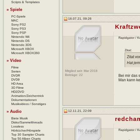
Scripts & Templates
» Spiele
PC-Spiele
16.07.21, 09:26
MAC
Sony PS2
Kraftzw
Sony PS3
Sony PSP
Nintendo Wii
Rapidgator / 
Nintendo DS
Nintendo 3DS
Microsoft XBOX
Zitat:
Microsoft XBOX360
Zitat v
» Video
Hat jem
Filme
Mitglied seit: Mar 2018
Serien
Beiträge:
22
Bei mir das 
DVDR
DVD9
Man kann kee
HD Area
3D Filme
HD2DVD
Animation/Zeichentrick
Dokumentationen
Musikvideos / Sonstiges
» Audio
12.11.21, 22:09
redcha
Biete Musik
Disko/Sammelthreads
Lossless
Rapidgator / 
Hörbücher/Hörspiele
Top 30 Sampler Charts
Top 50 Alben Charts