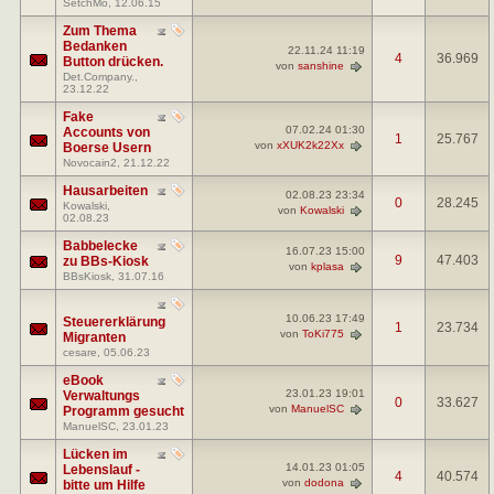
SetchMo
, 12.06.15
Zum Thema
Bedanken
22.11.24
11:19
4
36.969
Button drücken.
von
sanshine
Det.Company.
,
23.12.22
Fake
07.02.24
01:30
Accounts von
1
25.767
von
xXUK2k22Xx
Boerse Usern
Novocain2
, 21.12.22
Hausarbeiten
02.08.23
23:34
0
28.245
Kowalski
,
von
Kowalski
02.08.23
Babbelecke
16.07.23
15:00
9
47.403
zu BBs-Kiosk
von
kplasa
BBsKiosk
, 31.07.16
10.06.23
17:49
Steuererklärung
1
23.734
von
ToKi775
Migranten
cesare
, 05.06.23
eBook
23.01.23
19:01
Verwaltungs
0
33.627
von
ManuelSC
Programm gesucht
ManuelSC
, 23.01.23
Lücken im
14.01.23
01:05
Lebenslauf -
4
40.574
von
dodona
bitte um Hilfe