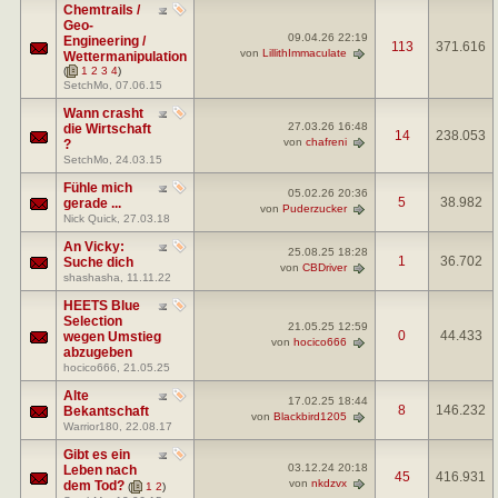
Chemtrails /
Geo-
09.04.26
22:19
Engineering /
113
371.616
von
LillithImmaculate
Wettermanipulation
(
1
2
3
4
)
SetchMo
, 07.06.15
Wann crasht
27.03.26
16:48
die Wirtschaft
14
238.053
von
chafreni
?
SetchMo
, 24.03.15
Fühle mich
05.02.26
20:36
5
38.982
gerade ...
von
Puderzucker
Nick Quick
, 27.03.18
An Vicky:
25.08.25
18:28
1
36.702
Suche dich
von
CBDriver
shashasha
, 11.11.22
HEETS Blue
Selection
21.05.25
12:59
0
44.433
wegen Umstieg
von
hocico666
abzugeben
hocico666
, 21.05.25
Alte
17.02.25
18:44
8
146.232
Bekantschaft
von
Blackbird1205
Warrior180
, 22.08.17
Gibt es ein
03.12.24
20:18
Leben nach
45
416.931
von
nkdzvx
dem Tod?
(
1
2
)