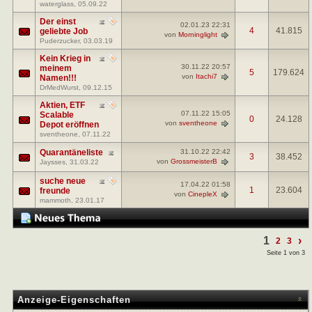
waterglass
, 05.09.22
Der einst
02.01.23
22:31
4
41.815
geliebte Job
von
Morninglight
Puderzucker
, 03.03.19
Kein Krieg in
30.11.22
20:57
meinem
5
179.624
von
Itachi7
Namen!!!
DrMedWurst
, 09.12.15
Aktien, ETF
07.11.22
15:05
Scalable
0
24.128
von
sventheone
Depot eröffnen
sventheone
, 07.11.22
Quarantäneliste
31.10.22
22:42
3
38.452
von
GrossmeisterB
Jaysses
, 31.03.22
suche neue
17.04.22
01:58
1
23.604
freunde
von
CinepleX
mammoth
, 23.01.17
1
›
2
3
Seite 1 von 3
Anzeige-Eigenschaften