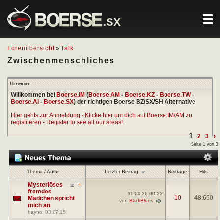
.SX
Forenübersicht
»
Talk
Zwischenmenschliches
Hinweise
Willkommen bei
Boerse.IM
(
Boerse.AM
-
Boerse.KZ
-
Boerse.TW
-
Boerse.AI
-
Boerse.SX
) der richtigen Boerse BZ/SX/SH Alternative
Hier gehts zur Anmeldung - Klicke hier um dich auf Boerse.IM/AM zu
registrieren - Register to see all our areas!
1
›
2
3
Seite 1 von 3
Letzter Beitrag
Thema
/
Autor
Beiträge
Hits
Mysteriöses
fremdes
11.04.26
00:22
10
48.650
Mädchen spricht
von
BackBlues
mich an
hayno
, 03.07.15