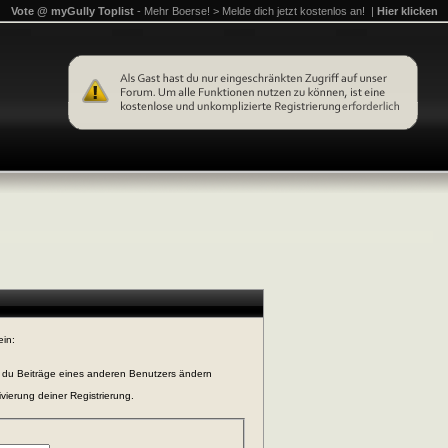
Vote @ myGully Toplist
- Mehr Boerse! > Melde dich jetzt kostenlos an! |
Hier klicken
ein:
n du Beiträge eines anderen Benutzers ändern
vierung deiner Registrierung.