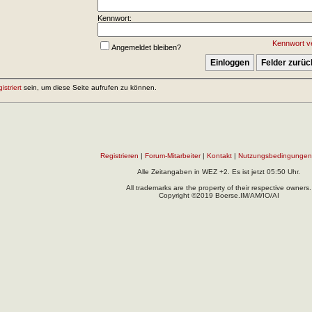
Kennwort:
Kennwort v
Angemeldet bleiben?
gistriert
sein, um diese Seite aufrufen zu können.
Registrieren
|
Forum-Mitarbeiter
|
Kontakt
|
Nutzungsbedingungen
Alle Zeitangaben in WEZ +2. Es ist jetzt
05:50
Uhr.
All trademarks are the property of their respective owners.
Copyright ©2019 Boerse.IM/AM/IO/AI