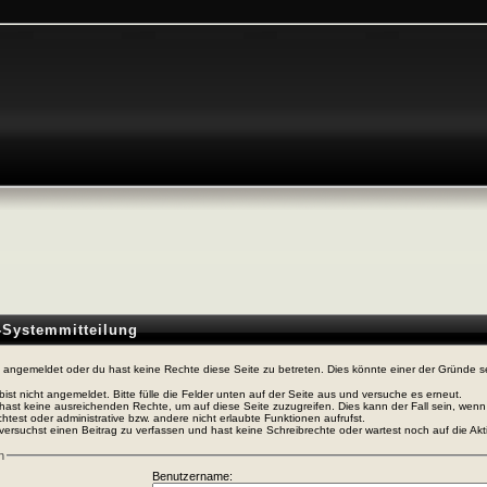
n-Systemmitteilung
t angemeldet oder du hast keine Rechte diese Seite zu betreten. Dies könnte einer der Gründe s
bist nicht angemeldet. Bitte fülle die Felder unten auf der Seite aus und versuche es erneut.
hast keine ausreichenden Rechte, um auf diese Seite zuzugreifen. Dies kann der Fall sein, wen
htest oder administrative bzw. andere nicht erlaubte Funktionen aufrufst.
versuchst einen Beitrag zu verfassen und hast keine Schreibrechte oder wartest noch auf die Akti
n
Benutzername: