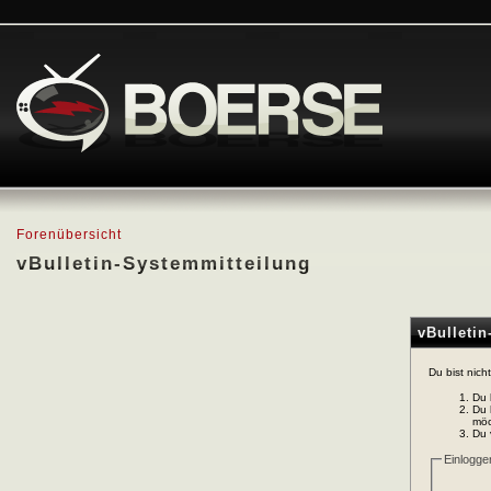
Forenübersicht
vBulletin-Systemmitteilung
vBulleti
Du bist nich
Du 
Du 
möc
Du 
Einlogge