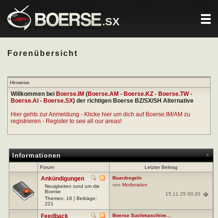
.SX
Forenübersicht
Hinweise
Willkommen bei
Boerse.IM
(
Boerse.AM
-
Boerse.KZ
-
Boerse.TW
-
Boerse.AI
-
Boerse.SX
) der richtigen Boerse BZ/SX/SH Alternative
Hier gehts zur Anmeldung - Klicke hier um dich auf Boerse.IM/AM zu
registrieren - Register to see all our areas!
Informationen
Forum
Letzter Beitrag
Ankündigungen
Boardregeln
von
Moderation
Neuigkeiten rund um die
Boerse
15.11.25 00:20
Themen: 19 | Beiträge:
221
Feedback
Boerse Suchmaschine...