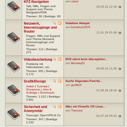
KFZ-Navigation
von
urtuix
Talk, Hilfe, Fragen und
25.05.24 12:19
Support zum Thema
Navigation/PDA
Themen: 36 | Beiträge: 80
Netzwerk,
Vodafone Hotspot
Internetzugänge und
von
Achathos1976
Router
11.01.26 01:08
Fragen, Hilfe und Support
zum Thema Netzwerk,
Internetzugänge und
Router
Themen: 121 | Beiträge:
273
Videobearbeitung
DVD stürzt beim überspielen...
von
Monday01
Probleme mit
Videodateien, etc.
09.06.24 11:35
Themen: 681 | Beiträge:
3.172
Grafik/Design
Suche folgenden Font for...
von
gurlitt24
Artikel
|
Tutorials
|
Showroom
|
Jobs &
21.06.26 18:16
Aufträge
|
Downloads
Themen: 1.012 | Beiträge:
3.661
Sicherheit und
iMac mit Virtuelle OS Linux...
Anonymität
von
Trancery
Truecrypt, OpenVPN & Co
02.07.26 05:32
Themen: 347 | Beiträge:
2.233