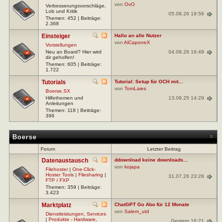
von
OvO
Verbesserungsvorschläge,
Lob und Kritik
05.08.26 19:56
Themen: 452 | Beiträge:
2.368
Einsteiger
Hallo an alle Nutzer
von
AlCaponeX
Vorstellungen
04.08.26 16:49
Neu an Board? Hier wird
dir geholfen!
Themen: 605 | Beiträge:
1.722
Tutorials
Tutorial: Setup für OCH mit...
von
TomLaies
Boerse.SX
13.09.25 14:29
Hilfethemen und
Anleitungen
Themen: 118 | Beiträge:
396
Boerse
Forum
Letzter Beitrag
Datenaustausch
ddownload keine downloads...
von
kojapa
Filehoster
|
One-Click-
Hoster Tools
|
Filesharing
|
31.07.26 23:28
FTP / FXP
Themen: 359 | Beiträge:
3.423
Marktplatz
ChatGPT Go Abo für 12 Monate
von
Salem_utd
Dienstleistungen, Services
|
Produkte - Hardware,
Gestern 16:21