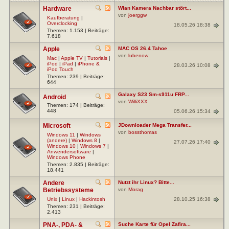
Hardware
Wlan Kamera Nachbar stört...
von
joerggw
Kaufberatung
|
Overclocking
18.05.26 18:38
Themen: 1.153 | Beiträge:
7.618
Apple
MAC OS 26.4 Tahoe
von
lubenow
Mac
|
Apple TV
|
Tutorials
|
iPod
|
iPad
|
iPhone &
28.03.26 10:08
iPod Touch
Themen: 239 | Beiträge:
644
Galaxy S23 Sm-s911u FRP...
Android
von
WilliXXX
Themen: 174 | Beiträge:
448
05.06.26 15:34
Microsoft
JDownloader Mega Transfer...
von
bossthomas
Windows 11
|
Windows
(andere)
|
Windows 8
|
27.07.26 17:40
Windows 10
|
Windows 7
|
Anwendersoftware
|
Windows Phone
Themen: 2.835 | Beiträge:
18.441
Andere
Nutzt ihr Linux? Bitte...
Betriebssysteme
von
Morag
28.10.25 16:38
Unix
|
Linux
|
Hackintosh
Themen: 231 | Beiträge:
2.413
PNA-, PDA- &
Suche Karte für Opel Zafira...