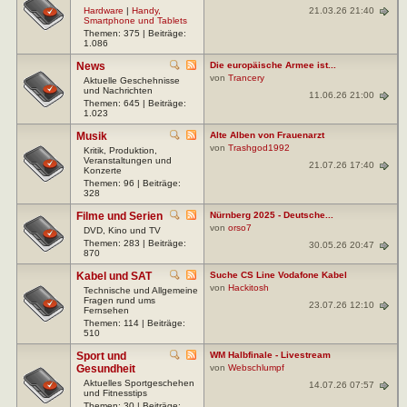
21.03.26 21:40
Hardware
|
Handy,
Smartphone und Tablets
Themen: 375 | Beiträge:
1.086
News
Die europäische Armee ist...
von
Trancery
Aktuelle Geschehnisse
und Nachrichten
11.06.26 21:00
Themen: 645 | Beiträge:
1.023
Musik
Alte Alben von Frauenarzt
von
Trashgod1992
Kritik, Produktion,
Veranstaltungen und
21.07.26 17:40
Konzerte
Themen: 96 | Beiträge:
328
Filme und Serien
Nürnberg 2025 - Deutsche...
von
orso7
DVD, Kino und TV
Themen: 283 | Beiträge:
30.05.26 20:47
870
Kabel und SAT
Suche CS Line Vodafone Kabel
von
Hackitosh
Technische und Allgemeine
Fragen rund ums
23.07.26 12:10
Fernsehen
Themen: 114 | Beiträge:
510
Sport und
WM Halbfinale - Livestream
Gesundheit
von
Webschlumpf
Aktuelles Sportgeschehen
14.07.26 07:57
und Fitnesstips
Themen: 30 | Beiträge: