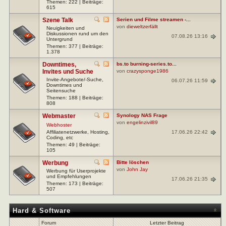
Themen: 222 | Beiträge:
615
Szene Talk
Serien und Filme streamen -...
von
dieweltzerfällt
Neuigkeiten und
Diskussionen rund um den
07.08.26 13:16
Untergrund
Themen: 377 | Beiträge:
1.378
Downtimes,
bs.to burning-series.to...
Invites und Suche
von
crazysponge1986
Invite-Angebote/-Suche,
06.07.26 11:59
Downtimes und
Seitensuche
Themen: 188 | Beiträge:
808
Webmaster
Synology NAS Frage
von
engelinzivil89
Webhoster
17.06.26 22:42
Affiliatenetzwerke, Hosting,
Coding, etc
Themen: 49 | Beiträge:
105
Werbung
Bitte löschen
von
John Jay
Werbung für Userprojekte
und Empfehlungen
17.06.26 21:35
Themen: 173 | Beiträge:
507
Hard & Software
Forum
Letzter Beitrag