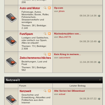
206
Auto und Motor
Op-com
von
j4mm
Fahrzeuge, Autos,
Motorräder, Boote, Roller,
06.04.26 14:36
Führerschein,
Strassenverkehr und
sonstiges
Themen: 38 | Beiträge:
2.140
Fun/Spam
Rückwärtszählen von...
von
MuLcHi776
Lustiges und Satirisches,
oder einfach nur Spam.
04.08.26 10:49
Alles ist erlaubt!
Themen: 73 | Beiträge:
2.508
Kein Krieg in meinem...
Zwischenmenschliches
von
catcontent
Beziehungen, Lust und
11.04.26 00:28
Frust
Themen: 50 | Beiträge:
562
Netzwelt
Forum
Letzter Beitrag
Netzwelt
Alte Serien bei DDownload
von
edowl
Geschichte und
Entwicklung, Aktuelles und
04.08.26 07:22
Politisches aus dem
Internet