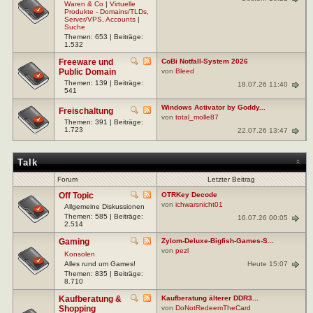
Waren & Co
|
Virtuelle
Produkte - Domains/TLDs,
Server/VPS, Accounts
|
Suche
Themen: 653 | Beiträge:
1.532
Freeware und
CoBi Notfall-System 2026
Public Domain
von
Bleed
Themen: 139 | Beiträge:
18.07.26 11:40
541
Windows Activator by Goddy...
Freischaltung
von
total_molle87
Themen: 391 | Beiträge:
1.723
22.07.26 13:47
Talk
Forum
Letzter Beitrag
Off Topic
OTRKey Decode
von
ichwarsnicht01
Allgemeine Diskussionen
Themen: 585 | Beiträge:
16.07.26 00:05
2.514
Gaming
Zylom-Deluxe-Bigfish-Games-S...
von
pezl
Konsolen
Heute 15:07
Alles rund um Games!
Themen: 835 | Beiträge:
8.710
Kaufberatung &
Kaufberatung älterer DDR3...
Shopping
von
DoNotRedeemTheCard