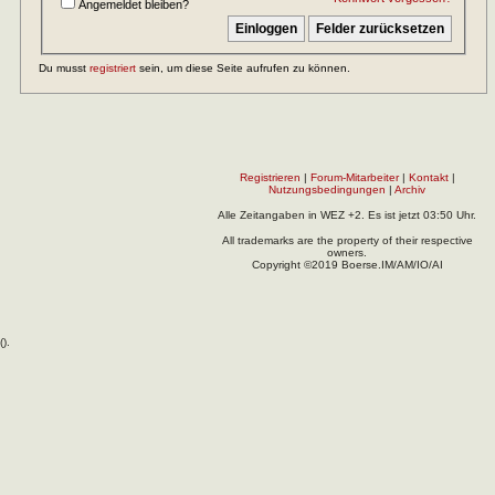
Angemeldet bleiben?
Du musst
registriert
sein, um diese Seite aufrufen zu können.
Registrieren
|
Forum-Mitarbeiter
|
Kontakt
|
Nutzungsbedingungen
|
Archiv
Alle Zeitangaben in WEZ +2. Es ist jetzt
03:50
Uhr.
All trademarks are the property of their respective
owners.
Copyright ©2019 Boerse.IM/AM/IO/AI
(
).