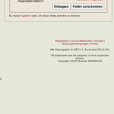
Angemeldet bleiben?
Du musst
registriert
sein, um diese Seite aufrufen zu können.
Registrieren
|
Forum-Mitarbeiter
|
Kontakt
|
Nutzungsbedingungen
|
Archiv
Alle Zeitangaben in WEZ +2. Es ist jetzt
08:13
Uhr.
All trademarks are the property of their respective
owners.
Copyright ©2019 Boerse.IM/AM/IO/AI
(
).