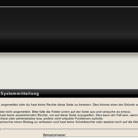
n-Systemmitteilung
t angemeldet oder du hast keine Rechte diese Seite zu betreten. Dies könnte einer der Gründe s
bist nicht angemeldet. Bitte fülle die Felder unten auf der Seite aus und versuche es erneut.
hast keine ausreichenden Rechte, um auf diese Seite zuzugreifen. Dies kann der Fall sein, wen
htest oder administrative bzw. andere nicht erlaubte Funktionen aufrufst.
versuchst einen Beitrag zu verfassen und hast keine Schreibrechte oder wartest noch auf die Akti
n
Benutzername: