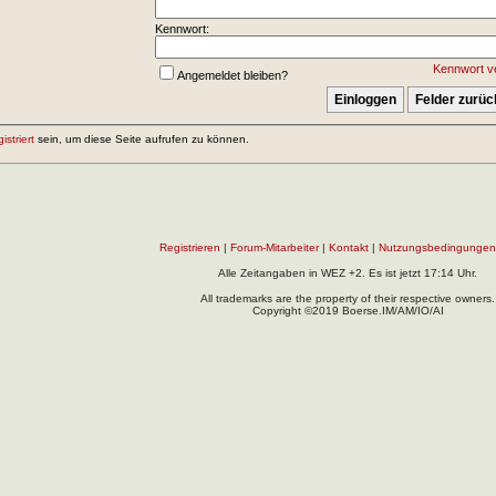
Kennwort:
Kennwort v
Angemeldet bleiben?
gistriert
sein, um diese Seite aufrufen zu können.
Registrieren
|
Forum-Mitarbeiter
|
Kontakt
|
Nutzungsbedingungen
Alle Zeitangaben in WEZ +2. Es ist jetzt
17:14
Uhr.
All trademarks are the property of their respective owners.
Copyright ©2019 Boerse.IM/AM/IO/AI