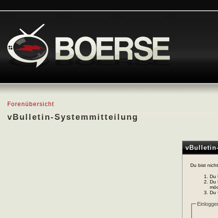
Forenübersicht
vBulletin-Systemmitteilung
vBulleti
Du bist nich
Du 
Du 
möc
Du 
Einlogge