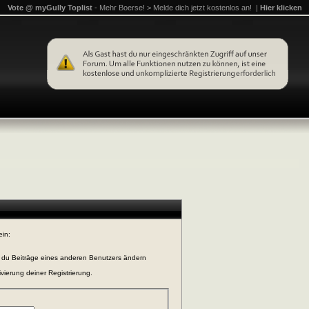
Vote @ myGully Toplist
- Mehr Boerse! > Melde dich jetzt kostenlos an! |
Hier klicken
ein:
n du Beiträge eines anderen Benutzers ändern
vierung deiner Registrierung.