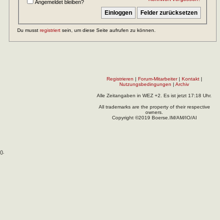
Angemeldet bleiben?
Du musst
registriert
sein, um diese Seite aufrufen zu können.
Registrieren
|
Forum-Mitarbeiter
|
Kontakt
|
Nutzungsbedingungen
|
Archiv
Alle Zeitangaben in WEZ +2. Es ist jetzt
17:18
Uhr.
All trademarks are the property of their respective
owners.
Copyright ©2019 Boerse.IM/AM/IO/AI
(
).